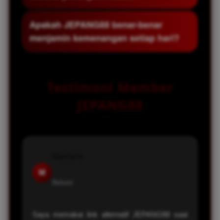
kategori agar pengguna lebih mudah
memilih game sesuai preferensi.
Tampilan JEPANG88 dibuat responsif
Apakah JEPANG88 benar-benar
sehingga menu login, daftar permainan,
menjamin kemenangan setiap hari?
dan informasi penting tetap mudah
digunakan melalui smartphone, tablet,
Tidak ada hasil permainan yang dapat
laptop, maupun komputer.
dijamin secara mutlak. Setiap game
Testimoni Member
memiliki mekanisme dan ketentuannya
sendiri, sehingga pengguna perlu
JEPANG88
memahami aturan permainan serta
bermain secara bertanggung jawab.
Maulana
M
Bekasi
Saya memakai link alternatif JEPANG88 saat