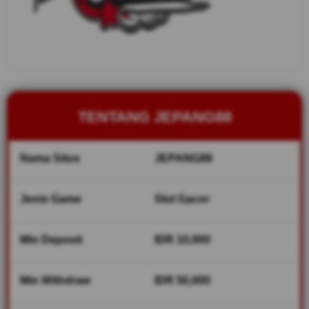
game
beragam, dan
juga
kepastian
menang
setiap hari
disini.
TENTANG JEPANG88
V
i
e
Nama Situs
JEPANG88
w
l
i
Jenis Game
Slot Gacor
c
e
n
Min Deposit
IDR 10,000
s
e
d
Min Withdraw
IDR 50,000
e