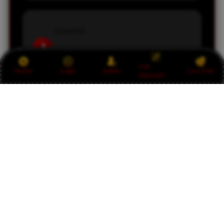
Juwandi
J
Palangkaraya
Link
Promo
Login
Daftar
Live Chat
Alternatif
Saya mencoba JEPANG88 setelah mendapat
rekomendasi teman. Navigasinya sederhana,
koleksi permainan mudah dilihat, dan akses
melalui perangkat mobile terasa nyaman.