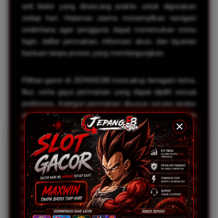
anti blokir yang dirancang praktis untuk digunakan
setiap hari. Halaman utama menampilkan navigasi
sederhana agar pengguna dapat menemukan menu
login, daftar permainan, informasi akun, dan layanan
bantuan tanpa proses yang membingungkan.
Pilihan game di JEPANG88 mencakup beragam tema,
fitur, serta gaya permainan yang dapat dipilih sesuai
preferensi. Kategori permainan disusun secara teratur
dan diperbarui berkala sehingga pengguna lebih mudah
menjelajahi koleksi terbaru melalui ponsel, tablet,
laptop, maupun komputer.
Link alternatif JEPANG88 berfungsi sebagai jalur
cadangan ketika alamat utama sulit dibuka atau
mengalami pembatasan akses. Pengguna disarankan
selalu memastikan tautan berasal dari sumber resmi
sebelum memasukkan informasi akun agar terhindar