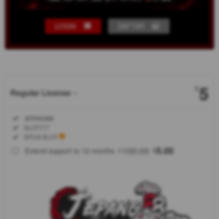
LOGIN
DAFTAR
Show More
5
$
Regular License
Regular
Included:
JEPANG88
License
Included:
SLOT777
SELECTED
Included:
SITUS SLOT
88
$
100.00
5.00
Extend support to 12 months
$
$
JEPANG88
menghadirkan
akses
alternatif slot
online anti
blokir, pilihan