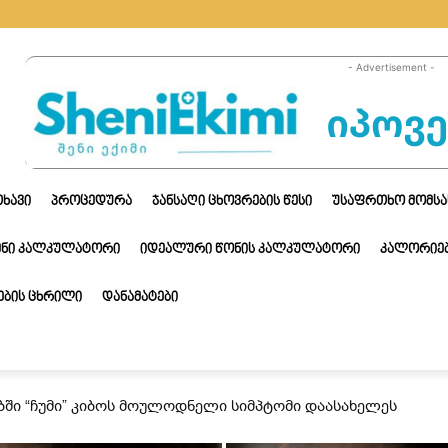
- Advertisement -
ᲗᲮᲐᲕᲘ
ᲞᲠᲝᲪᲔᲓᲣᲠᲐ
ᲯᲐᲜᲡᲐᲦᲘ ᲪᲮᲝᲕᲠᲔᲑᲘᲡ ᲬᲔᲡᲘ
ᲣᲡᲐᲤᲠᲗᲮᲝ ᲛᲝᲛᲡᲐ
ᲔᲜᲘ ᲙᲐᲚᲙᲣᲚᲐᲢᲝᲠᲘ
ᲘᲓᲔᲐᲚᲣᲠᲘ ᲬᲝᲜᲘᲡ ᲙᲐᲚᲙᲣᲚᲐᲢᲝᲠᲘ
ᲙᲐᲚᲝᲠᲘᲔᲑ
ᲑᲘᲡ ᲪᲮᲠᲘᲚᲘ
ᲓᲐᲜᲐᲛᲐᲢᲔᲑᲘ
ბში “ჩუმი” კიბოს მოულოდნელი სიმპტომი დაასახელეს