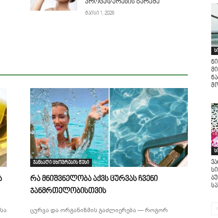
პროცედურების გარეშე
მაისი 1, 2026
ს
ნი
მი
ნ
მო
ს
ვ
ჯანსაღი ცხოვრების წესი
ს
ბ
ა
რა მნიშვნელობა აქვს ცურვას ჩვენი
ს
ჯანმრთელობისთვის
სა
ცურვა და ორგანიზმის გაძლიერება — როგორ