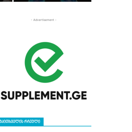
- Advertisement -
ᲛᲙᲘᲗᲮᲕᲔᲚᲘᲡ ᲠᲩᲔᲣᲚᲘ