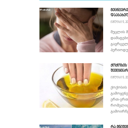
მეცნიერე
დაასახე
ივლისი 5, 2
მუცლის 
დამატებ
გავრცელ
პერიოდულ
ქოქოსის
შევიყვა
ივლისი 5, 2
ქოქოსის
გამოყენ
ერთ-ერთ
რომელიც
გამოირჩე
რა მნიშვ