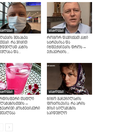
იახლეები
სიახლეები
ღბების შესახებ
როგორ დავიცვათ კანი
თები: რა ვიცით
სტრესისა და
ამდვილად კანის
ინფექციების დროს –
ვლასა და...
ექსპერტის...
იახლეები
სიახლეები
არდისფერი თაფლი
ნინო გაჩეჩილაძის
ილამაზისთვის –
ფოტოსესია: რა არის
უნებრივი კოსმეტიკური
მისი სილამაზის
აშუალება
საიდუმლო