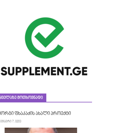
ᲧᲕᲔᲚᲐᲖᲔ ᲛᲝᲗᲮᲝᲕᲜᲐᲓᲘ
იორგი ფხაკაძის ახალი პროექტი
ემბერი 7, 0203