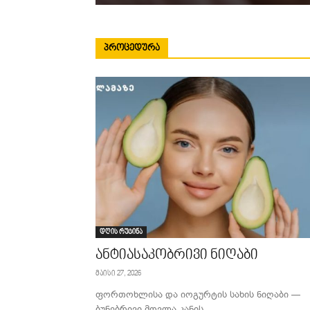
ᲞᲠᲝᲪᲔᲓᲣᲠᲐ
დღის რუტინა
ანტიასაკობრივი ნიღაბი
მაისი 27, 2026
ფორთოხლისა და იოგურტის სახის ნიღაბი —
ბუნებრივი მოვლა კანის...