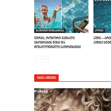
უსაფრთხო მომსახურება
ბლოგი
ცურვა, როგორც ჯანსაღი
აუზი – არ
ცხოვრების წესი და
აუზზე სტუ
მოსალოდნელი საფრთხეები
ᲡᲮᲕᲐ-ᲐᲛᲑᲔᲑᲘ