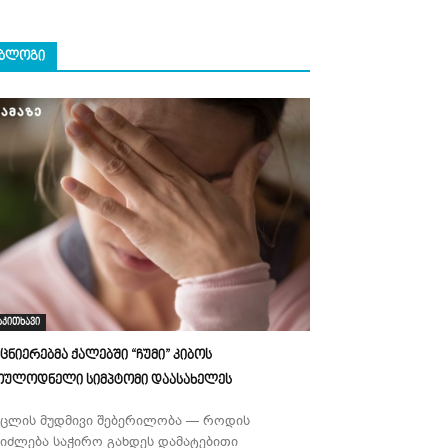
ᲑᲚᲝᲒᲘ
აკითხავი
ეცნიერებმა ქალებში “ჩუმი” კიბოს
ოულოდნელი სიმპტომი დაასახელეს
უცლის მუდმივი შებერილობა — როდის
ეიძლება საჭირო გახდეს დამატებითი