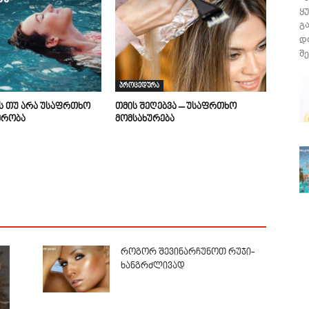
ყ
გ
დ
შე
პროცედურა
ის თუ არა უსაფრთხო
თმის შეღებვა – უსაფრთხო
მრობა
მომსახურება
როგორ შევინარჩუნოთ რუჯი-
ხანგრძლივად