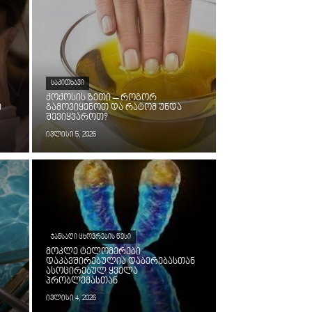
ᲡᲐᲙᲘᲗᲮᲐᲕᲘ
ქოქოსის ზეთი – როგორ
ი
გამოვიყენოთ და რატომ უნდა
შევიყვაროთ?
ივლისი 5, 2026
ᲯᲐᲜᲡᲐᲦᲘ ᲪᲮᲝᲕᲠᲔᲑᲘᲡ ᲬᲔᲡᲘ
მოკლე ტელომერები
დაკავშირებულია დაბერებასთან
ასოცირებულ ყველა
პრობლემასთან
ივლისი 4, 2026