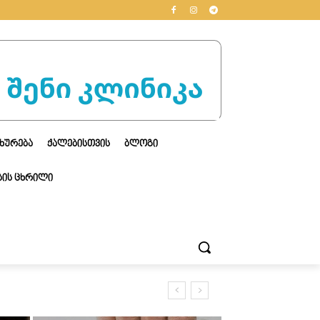
ᲮᲣᲠᲔᲑᲐ
ᲥᲐᲚᲔᲑᲘᲡᲗᲕᲘᲡ
ᲑᲚᲝᲒᲘ
ᲘᲡ ᲪᲮᲠᲘᲚᲘ