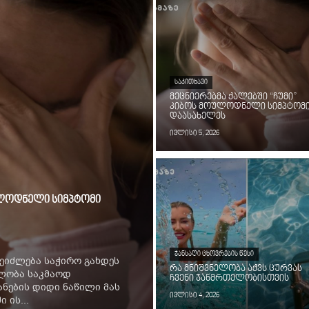
ᲡᲐᲙᲘᲗᲮᲐᲕᲘ
მეცნიერებმა ქალებში “ჩუმი”
კიბოს მოულოდნელი სიმპტომ
დაასახელეს
ივლისი 5, 2026
ოულოდნელი სიმპტომი
ᲯᲐᲜᲡᲐᲦᲘ ᲪᲮᲝᲕᲠᲔᲑᲘᲡ ᲬᲔᲡᲘ
ეიძლება საჭირო გახდეს
რა მნიშვნელობა აქვს ცურვას
ილობა საკმაოდ
ჩვენი ჯანმრთელობისთვის
ნების დიდი ნაწილი მას
ივლისი 4, 2026
 ის...