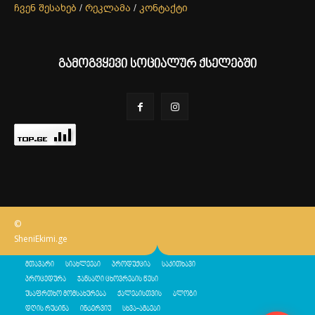
ჩვენ შესახებ
/
რეკლამა
/
კონტაქტი
გამოგვყევი სოციალურ ქსელებში
©
SheniEkimi.ge
მთავარი
სიახლეები
პროდუქცია
საკითხავი
პროცედურა
ჯანსაღი ცხოვრების წესი
უსაფრთხო მომსახურება
ქალებისთვის
ბლოგი
დღის რუტინა
ინტერვიუ
სხვა-ამბები