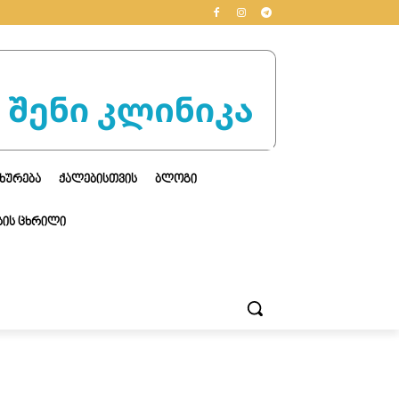
ᲮᲣᲠᲔᲑᲐ
ᲥᲐᲚᲔᲑᲘᲡᲗᲕᲘᲡ
ᲑᲚᲝᲒᲘ
ᲘᲡ ᲪᲮᲠᲘᲚᲘ