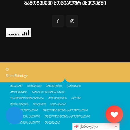
გამოგვყევი სოციალურ ქსელებში
©
SheniEkimi.ge
მთავარი
სიახლეები
პროდუქცია
საკითხავი
პროცედურა
ჯანსაღი ცხოვრების წესი
უსაფრთხო მომსახურება
ქალებისთვის
ბლოგი
დღის რუტინა
ინტერვიუ
სხვა-ამბები
შენი კალკულატორი
იდეალური წონის კალკულატორი
კალორიების ცხრილი
იდეალური წონის კალკულატორი
კალორიების ცხრილი
დანამატები
ქართული