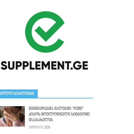
ᲑᲝᲚᲝ ᲡᲘᲐᲮᲚᲔᲔᲑᲘ
მეცნიერებმა ქალებში “ჩუმი”
კიბოს მოულოდნელი სიმპტომი
დაასახელეს
ივლისი 5, 2026