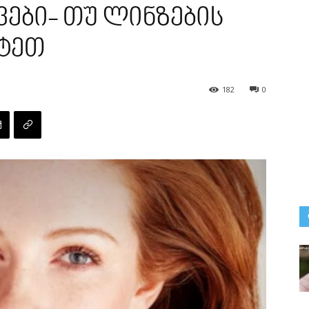
ები- თუ ლინზების
იტეთ
182
0