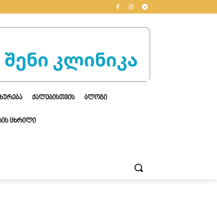
ᲮᲣᲠᲔᲑᲐ
ᲥᲐᲚᲔᲑᲘᲡᲗᲕᲘᲡ
ᲑᲚᲝᲒᲘ
ᲘᲡ ᲪᲮᲠᲘᲚᲘ