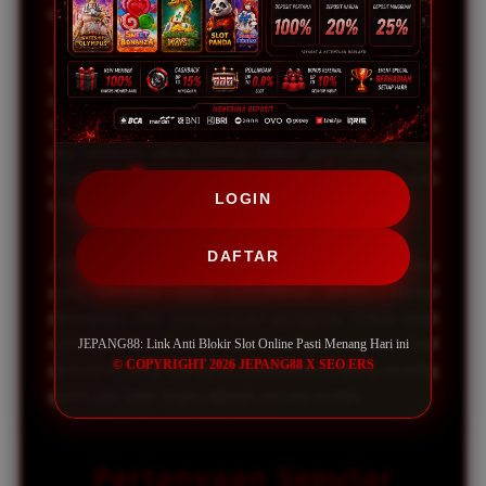
dari halaman tiruan yang memakai nama serupa.
Sistem halaman dibuat responsif dan ringan untuk
membantu proses pemuatan berjalan lebih lancar.
Susunan menu yang ringkas membuat perpindahan
dari halaman akun menuju daftar permainan terasa
cepat, sementara informasi penting tetap mudah
LOGIN
dibaca pada berbagai ukuran layar.
DAFTAR
JEPANG88 menghadirkan pengalaman slot online
yang berfokus pada kemudahan akses, variasi
permainan, dan kenyamanan pengguna. Istilah pasti
menang pada judul merupakan bahasa promosi; hasil
JEPANG88: Link Anti Blokir Slot Online Pasti Menang Hari ini
© COPYRIGHT 2026 JEPANG88 X SEO ERS
permainan tetap mengikuti mekanisme masing-masing
game dan tidak dapat dijamin secara mutlak.
Pertanyaan Seputar