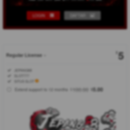
LOGIN
DAFTAR
Show More
5
$
Regular License
Regular
Included:
JEPANG88
License
Included:
SLOT777
SELECTED
Included:
SITUS SLOT
88
$
100.00
5.00
Extend support to 12 months
$
$
JEPANG88
menghadirkan
akses
alternatif slot
online anti
blokir, pilihan