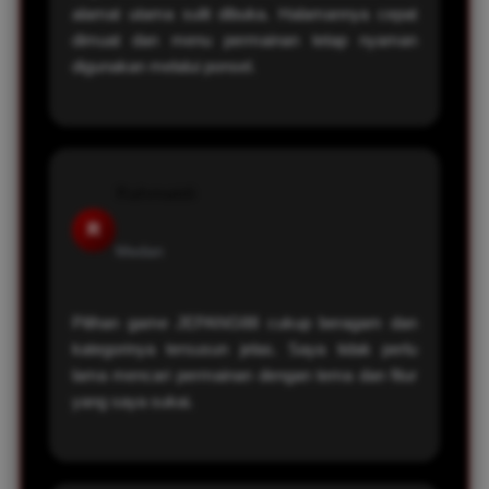
alamat utama sulit dibuka. Halamannya cepat
dimuat dan menu permainan tetap nyaman
digunakan melalui ponsel.
Rahmatdi
R
Medan
Pilihan game JEPANG88 cukup beragam dan
kategorinya tersusun jelas. Saya tidak perlu
lama mencari permainan dengan tema dan fitur
yang saya sukai.