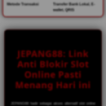
t
Metode Transaksi
Transfer Bank Lokal, E-
a
i
wallet, QRIS
l
s
JEPANG88: Link
Anti Blokir Slot
Online Pasti
Menang Hari ini
JEPANG88 hadir sebagai akses alternatif slot online