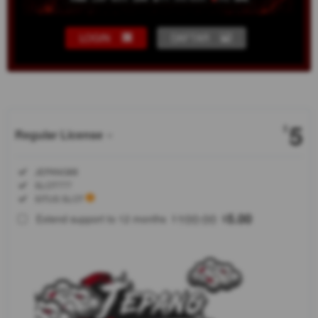
LOGIN
DAFTAR
Show More
5
$
Regular License
Regular
Included:
JEPANG88
License
Included:
SLOT777
SELECTED
Included:
SITUS SLOT
88
$
100.00
5.00
Extend support to 12 months
$
$
JEPANG88
menghadirkan
akses
alternatif slot
online anti
blokir, pilihan