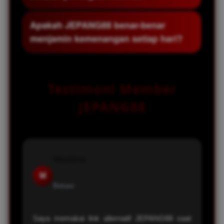
kategori agar pengguna lebih mudah
memilih game sesuai preferensi.
Tampilan JEPANG88 dibuat responsif
Apakah JEPANG88 benar-benar
sehingga menu login, daftar permainan,
menjamin kemenangan setiap hari?
dan informasi penting tetap mudah
digunakan melalui smartphone, tablet,
Tidak ada hasil permainan yang dapat
laptop, maupun komputer.
dijamin secara mutlak. Setiap game
Testimoni Member
memiliki mekanisme dan ketentuannya
sendiri, sehingga pengguna perlu
JEPANG88
memahami aturan permainan serta
bermain secara bertanggung jawab.
Maulana
M
Bekasi
Saya memakai link alternatif JEPANG88 saat