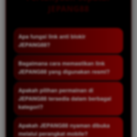
JEPANG88
Apa fungsi link anti blokir
JEPANG88?
Link anti blokir menjadi jalur akses
Bagaimana cara memastikan link
alternatif ketika alamat utama JEPANG88
JEPANG88 yang digunakan resmi?
sulit dibuka. Gunakan hanya tautan resmi
agar informasi akun tetap terlindungi.
Periksa penulisan alamat dengan teliti dan
Apakah pilihan permainan di
gunakan tautan yang diperoleh dari kanal
JEPANG88 tersedia dalam berbagai
resmi JEPANG88. Hindari halaman yang
kategori?
meminta informasi tidak wajar atau
memakai nama domain mencurigakan.
Ya. JEPANG88 menyediakan beragam tema
Apakah JEPANG88 nyaman dibuka
dan fitur permainan yang disusun dalam
melalui perangkat mobile?