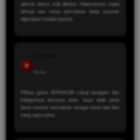
alamat utama sulit dibuka. Halamannya cepat
dimuat dan menu permainan tetap nyaman
digunakan melalui ponsel.
Rahmatdi
R
Medan
Pilihan game JEPANG88 cukup beragam dan
kategorinya tersusun jelas. Saya tidak perlu
lama mencari permainan dengan tema dan fitur
yang saya sukai.