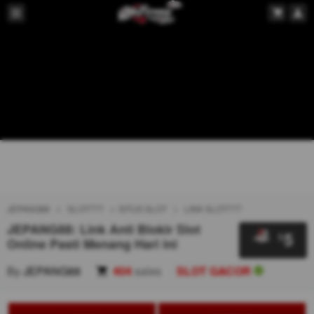
JEPANG88
SLOT777
SITUS SLOT
LINK SLOT777
JEPANG88: Link Anti Blokir Slot
5
$
Online Pasti Menang Hari ini
By
JEPANG88
404
sales
SLOT GACOR