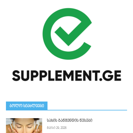
ᲑᲝᲚᲝ ᲡᲘᲐᲮᲚᲔᲔᲑᲘ
სახის გაწმენდის წესები
მაისი 29, 2026