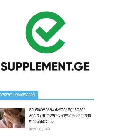
ᲑᲝᲚᲝ ᲡᲘᲐᲮᲚᲔᲔᲑᲘ
მეცნიერებმა ქალებში “ჩუმი”
კიბოს მოულოდნელი სიმპტომი
დაასახელეს
ივლისი 5, 2026