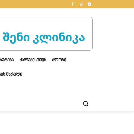
ᲮᲣᲠᲔᲑᲐ
ᲥᲐᲚᲔᲑᲘᲡᲗᲕᲘᲡ
ᲑᲚᲝᲒᲘ
ᲘᲡ ᲪᲮᲠᲘᲚᲘ