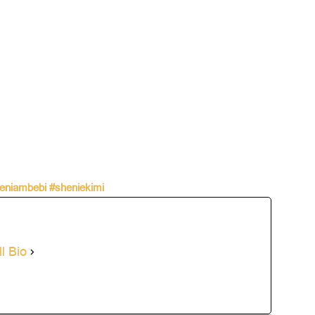
eniambebi
#sheniekimi
l Bio