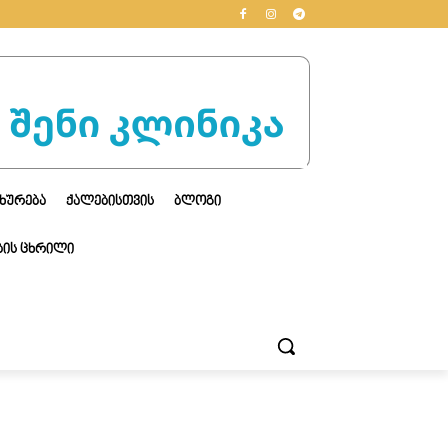
ᲮᲣᲠᲔᲑᲐ
ᲥᲐᲚᲔᲑᲘᲡᲗᲕᲘᲡ
ᲑᲚᲝᲒᲘ
ᲘᲡ ᲪᲮᲠᲘᲚᲘ