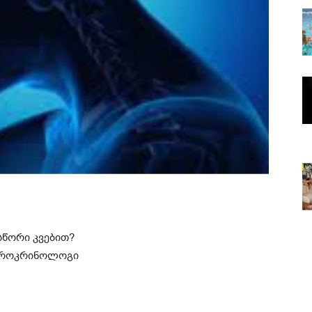
ასწორი კვებით?
ნდროკრინოლოგი