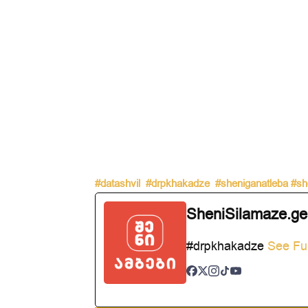
#datashvil
#drpkhakadze
#sheniganatleba
#sh
SheniSilamaze.ge
#drpkhakadze
See Ful