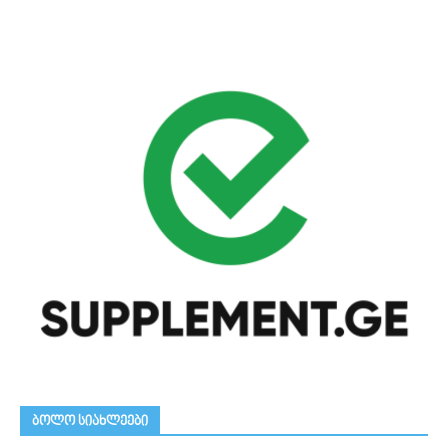
ᲑᲝᲚᲝ ᲡᲘᲐᲮᲚᲔᲔᲑᲘ