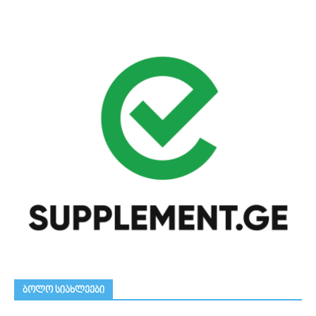
ᲑᲝᲚᲝ ᲡᲘᲐᲮᲚᲔᲔᲑᲘ