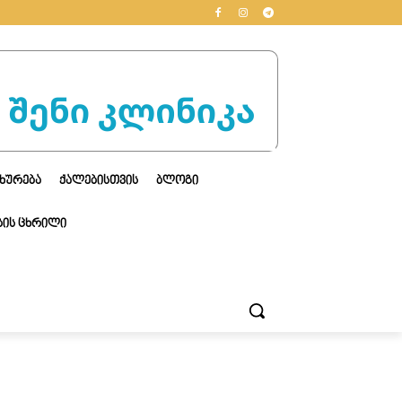
ᲮᲣᲠᲔᲑᲐ
ᲥᲐᲚᲔᲑᲘᲡᲗᲕᲘᲡ
ᲑᲚᲝᲒᲘ
ᲘᲡ ᲪᲮᲠᲘᲚᲘ