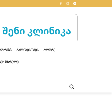
ᲮᲣᲠᲔᲑᲐ
ᲥᲐᲚᲔᲑᲘᲡᲗᲕᲘᲡ
ᲑᲚᲝᲒᲘ
ᲘᲡ ᲪᲮᲠᲘᲚᲘ