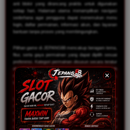
anti blokir yang dirancang praktis untuk digunakan
setiap hari. Halaman utama menampilkan navigasi
sederhana agar pengguna dapat menemukan menu
login, daftar permainan, informasi akun, dan layanan
bantuan tanpa proses yang membingungkan.
Pilihan game di JEPANG88 mencakup beragam tema,
fitur, serta gaya permainan yang dapat dipilih sesuai
preferensi. Kategori permainan disusun secara teratur
dan diperbarui berkala sehingga pengguna lebih mudah
menjelajahi koleksi terbaru melalui ponsel, tablet,
laptop, maupun komputer.
Link alternatif JEPANG88 berfungsi sebagai jalur
cadangan ketika alamat utama sulit dibuka atau
mengalami pembatasan akses. Pengguna disarankan
selalu memastikan tautan berasal dari sumber resmi
sebelum memasukkan informasi akun agar terhindar