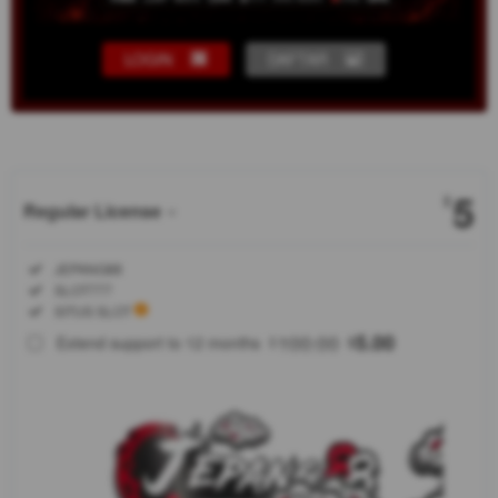
LOGIN
DAFTAR
Show More
5
$
Regular License
Regular
Included:
JEPANG88
License
Included:
SLOT777
SELECTED
Included:
SITUS SLOT
88
$
100.00
5.00
Extend support to 12 months
$
$
JEPANG88
menghadirkan
akses
alternatif slot
online anti
blokir, pilihan