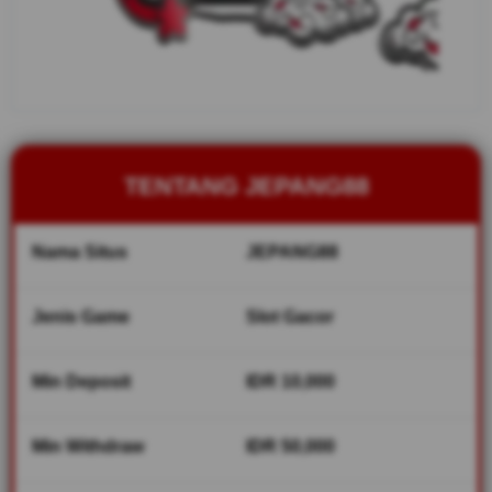
game
beragam, dan
juga
kepastian
menang
setiap hari
disini.
TENTANG JEPANG88
V
i
e
Nama Situs
JEPANG88
w
l
i
Jenis Game
Slot Gacor
c
e
n
Min Deposit
IDR 10,000
s
e
d
Min Withdraw
IDR 50,000
e