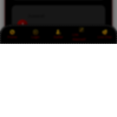
Juwandi
J
Palangkaraya
Link
Promo
Login
Daftar
Live Chat
Alternatif
Saya mencoba JEPANG88 setelah mendapat
rekomendasi teman. Navigasinya sederhana,
koleksi permainan mudah dilihat, dan akses
melalui perangkat mobile terasa nyaman.