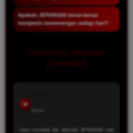
kategori agar pengguna lebih mudah
memilih game sesuai preferensi.
Tampilan JEPANG88 dibuat responsif
Apakah JEPANG88 benar-benar
sehingga menu login, daftar permainan,
menjamin kemenangan setiap hari?
dan informasi penting tetap mudah
digunakan melalui smartphone, tablet,
Tidak ada hasil permainan yang dapat
laptop, maupun komputer.
dijamin secara mutlak. Setiap game
Testimoni Member
memiliki mekanisme dan ketentuannya
sendiri, sehingga pengguna perlu
JEPANG88
memahami aturan permainan serta
bermain secara bertanggung jawab.
Maulana
M
Bekasi
Saya memakai link alternatif JEPANG88 saat