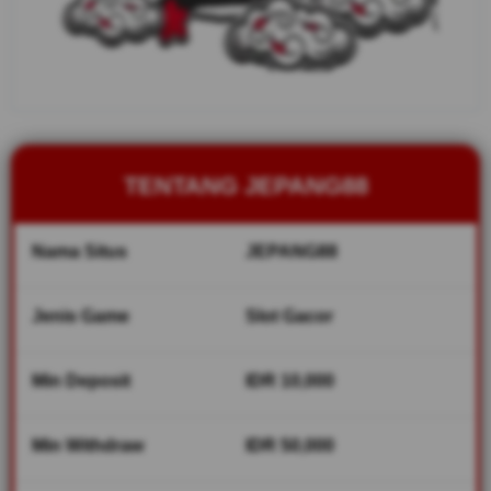
game
beragam, dan
juga
kepastian
menang
setiap hari
disini.
TENTANG JEPANG88
V
i
e
Nama Situs
JEPANG88
w
l
i
Jenis Game
Slot Gacor
c
e
n
Min Deposit
IDR 10,000
s
e
d
Min Withdraw
IDR 50,000
e