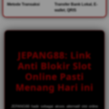
t
Metode Transaksi
Transfer Bank Lokal, E-
a
i
wallet, QRIS
l
s
JEPANG88: Link
Anti Blokir Slot
Online Pasti
Menang Hari ini
JEPANG88 hadir sebagai akses alternatif slot online