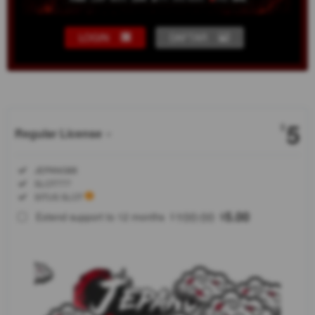
LOGIN
DAFTAR
Show More
5
$
Regular License
Regular
Included:
JEPANG88
License
Included:
SLOT777
SELECTED
Included:
SITUS SLOT
88
$
100.00
5.00
Extend support to 12 months
$
$
JEPANG88
menghadirkan
akses
alternatif slot
online anti
blokir, pilihan