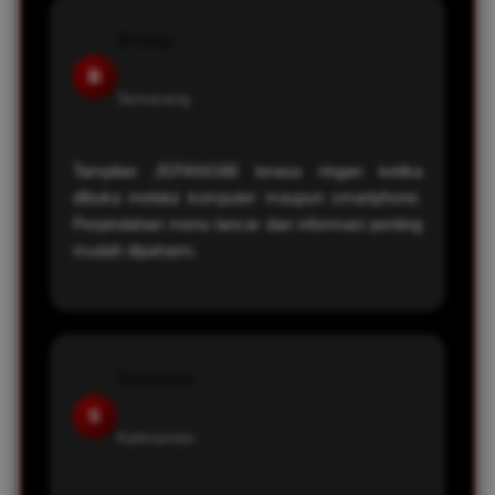
Bobby
B
Semarang
Tampilan JEPANG88 terasa ringan ketika
dibuka melalui komputer maupun smartphone.
Perpindahan menu lancar dan informasi penting
mudah dipahami.
Siswanto
S
Kalimantan