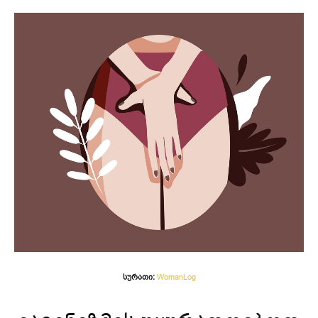
სურათი:
WomanLog