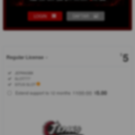
LOGIN
DAFTAR
Show More
5
$
Regular License
Regular
Included:
JEPANG88
License
Included:
SLOT777
SELECTED
Included:
SITUS SLOT
88
$
100.00
5.00
Extend support to 12 months
$
$
JEPANG88
menghadirkan
akses
alternatif slot
online anti
blokir, pilihan