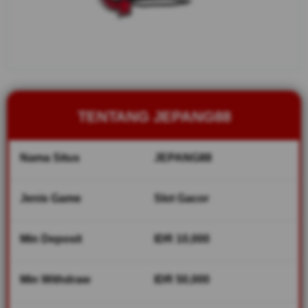
game
beragam, dan
juga
kepastian
menang
setiap hari
disini.
TENTANG JEPANG88
V
i
e
Nama Situs
JEPANG88
w
l
i
Jenis Game
Slot Gacor
c
e
n
Min Deposit
IDR 10,000
s
e
d
Min Withdraw
IDR 50,000
e