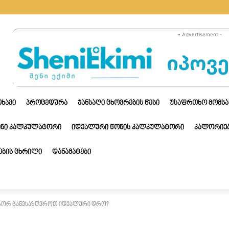
- Advertisement -
ᲗᲮᲐᲕᲘ
ᲞᲠᲝᲪᲔᲓᲣᲠᲐ
ᲯᲐᲜᲡᲐᲦᲘ ᲪᲮᲝᲕᲠᲔᲑᲘᲡ ᲬᲔᲡᲘ
ᲣᲡᲐᲤᲠᲗᲮᲝ ᲛᲝᲛᲡᲐ
ᲔᲜᲘ ᲙᲐᲚᲙᲣᲚᲐᲢᲝᲠᲘ
ᲘᲓᲔᲐᲚᲣᲠᲘ ᲬᲝᲜᲘᲡ ᲙᲐᲚᲙᲣᲚᲐᲢᲝᲠᲘ
ᲙᲐᲚᲝᲠᲘᲔᲑ
ᲑᲘᲡ ᲪᲮᲠᲘᲚᲘ
ᲓᲐᲜᲐᲛᲐᲢᲔᲑᲘ
როგორ განვსაზღვროთ იდეალური დრო?