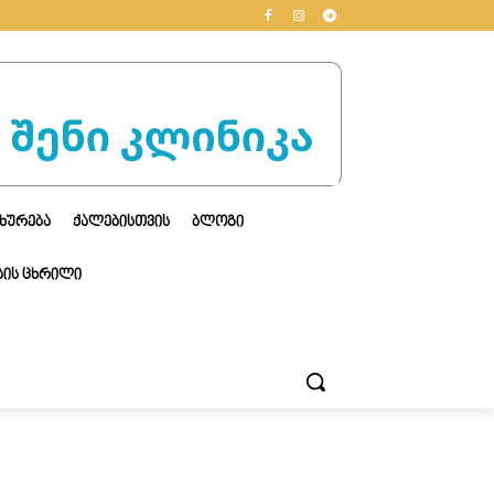
ᲮᲣᲠᲔᲑᲐ
ᲥᲐᲚᲔᲑᲘᲡᲗᲕᲘᲡ
ᲑᲚᲝᲒᲘ
ᲘᲡ ᲪᲮᲠᲘᲚᲘ