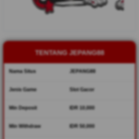
game
beragam, dan
juga
kepastian
menang
setiap hari
disini.
TENTANG JEPANG88
V
i
e
Nama Situs
JEPANG88
w
l
i
Jenis Game
Slot Gacor
c
e
n
Min Deposit
IDR 10,000
s
e
d
Min Withdraw
IDR 50,000
e