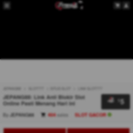
JEPANG88
SLOT777
SITUS SLOT
LINK SLOT777
JEPANG88: Link Anti Blokir Slot
5
$
Online Pasti Menang Hari ini
By
JEPANG88
404
sales
SLOT GACOR