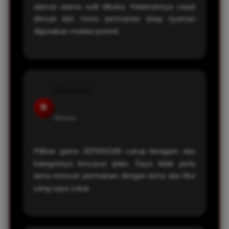
alamat utama sulit dibuka. Halamannya cepat
dimuat dan menu permainan tetap nyaman
digunakan melalui ponsel.
Rahmatdi
R
Medan
Pilihan game JEPANG88 cukup beragam dan
kategorinya tersusun jelas. Saya tidak perlu
lama mencari permainan dengan tema dan fitur
yang saya sukai.