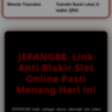
t
Metode Transaksi
Transfer Bank Lokal, E-
a
i
wallet, QRIS
l
s
JEPANG88: Link
Anti Blokir Slot
Online Pasti
Menang Hari ini
JEPANG88 hadir sebagai akses alternatif slot online