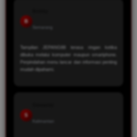
Bobby
B
Semarang
Tampilan JEPANG88 terasa ringan ketika
dibuka melalui komputer maupun smartphone.
Perpindahan menu lancar dan informasi penting
mudah dipahami.
Siswanto
S
Kalimantan