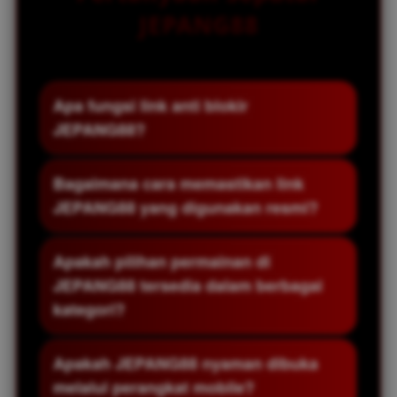
JEPANG88
Apa fungsi link anti blokir
JEPANG88?
Link anti blokir menjadi jalur akses
Bagaimana cara memastikan link
alternatif ketika alamat utama JEPANG88
JEPANG88 yang digunakan resmi?
sulit dibuka. Gunakan hanya tautan resmi
agar informasi akun tetap terlindungi.
Periksa penulisan alamat dengan teliti dan
Apakah pilihan permainan di
gunakan tautan yang diperoleh dari kanal
JEPANG88 tersedia dalam berbagai
resmi JEPANG88. Hindari halaman yang
kategori?
meminta informasi tidak wajar atau
memakai nama domain mencurigakan.
Ya. JEPANG88 menyediakan beragam tema
Apakah JEPANG88 nyaman dibuka
dan fitur permainan yang disusun dalam
melalui perangkat mobile?