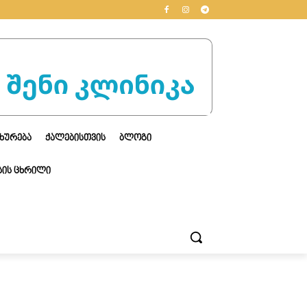
ᲮᲣᲠᲔᲑᲐ
ᲥᲐᲚᲔᲑᲘᲡᲗᲕᲘᲡ
ᲑᲚᲝᲒᲘ
ᲘᲡ ᲪᲮᲠᲘᲚᲘ