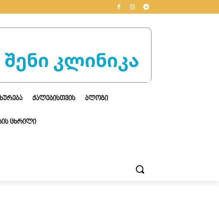
ᲮᲣᲠᲔᲑᲐ
ᲥᲐᲚᲔᲑᲘᲡᲗᲕᲘᲡ
ᲑᲚᲝᲒᲘ
ᲘᲡ ᲪᲮᲠᲘᲚᲘ