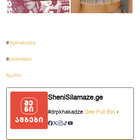
#
drpkhakadze
#
pitskhelauri
წყარო
SheniSilamaze.ge
#drpkhakadze
See Full Bio