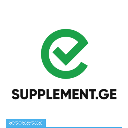
ᲑᲝᲚᲝ ᲡᲘᲐᲮᲚᲔᲔᲑᲘ