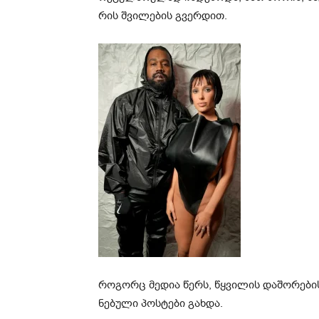
რის შვი­ლე­ბის გვერ­დით.
როგორც მე­დია წერს, წყვი­ლის და­შო­რე­ბის მ
ნე­ბუ­ლი პოს­ტე­ბი გახ­და.