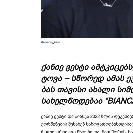
#image_title
ქა­ნიე ვეს­ტი ამ­ტკი­ცებს
ტო­ვა – სწო­რედ ამას ეუბ
ბას თა­ვი­სი ახა­ლი სიმ
სა­ხელ­წო­დე­ბაა “BIANC
ქა­ნიე ვესტი და ბი­ან­კა 2022 წლის დე­კემ­ბე
ქორ­წი­ნე­ბის შე­სა­ხებ სა­ზო­გა­დო­ე­ბის­თვი­
რე­გუ­ლა­რუ­ლად ჩნდე­ბო­და, მათ შო­რის, სა­ჯ