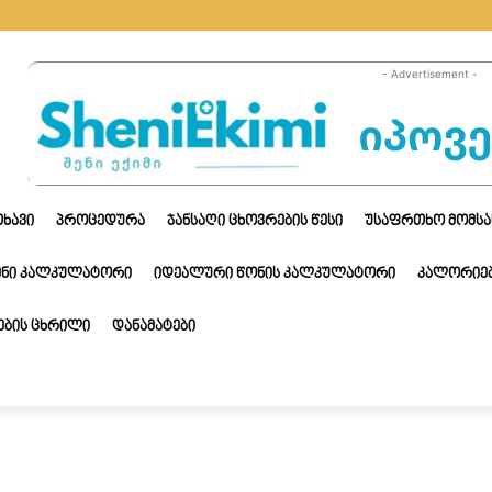
- Advertisement -
ᲗᲮᲐᲕᲘ
ᲞᲠᲝᲪᲔᲓᲣᲠᲐ
ᲯᲐᲜᲡᲐᲦᲘ ᲪᲮᲝᲕᲠᲔᲑᲘᲡ ᲬᲔᲡᲘ
ᲣᲡᲐᲤᲠᲗᲮᲝ ᲛᲝᲛᲡᲐ
ᲔᲜᲘ ᲙᲐᲚᲙᲣᲚᲐᲢᲝᲠᲘ
ᲘᲓᲔᲐᲚᲣᲠᲘ ᲬᲝᲜᲘᲡ ᲙᲐᲚᲙᲣᲚᲐᲢᲝᲠᲘ
ᲙᲐᲚᲝᲠᲘᲔᲑ
ᲑᲘᲡ ᲪᲮᲠᲘᲚᲘ
ᲓᲐᲜᲐᲛᲐᲢᲔᲑᲘ