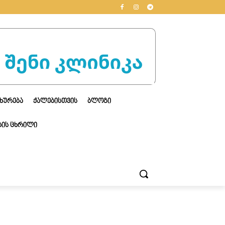
ᲮᲣᲠᲔᲑᲐ
ᲥᲐᲚᲔᲑᲘᲡᲗᲕᲘᲡ
ᲑᲚᲝᲒᲘ
ᲘᲡ ᲪᲮᲠᲘᲚᲘ