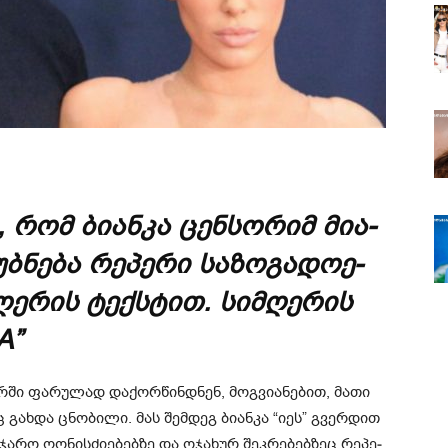
, რომ ბი­ან­კა ცენ­სო­რიმ მი­ა­
­ნე­ბა რე­პე­რი სა­ზო­გა­დო­ე­
­ღე­რის ტექ­სტით. სიმ­ღე­რის
A”
რ­ში ფა­რუ­ლად და­ქორ­წინ­დნენ, მოგ­ვი­ა­ნე­ბით, მათი
საც გახ­და ცნო­ბი­ლი. მას შემ­დეგ ბი­ან­კა “იეს” გვერ­დით
ა­რო ღო­ნის­ძი­ე­ბებ­ზე და ოჯა­ხურ შეკ­რე­ბებ­ზეც რე­პე­