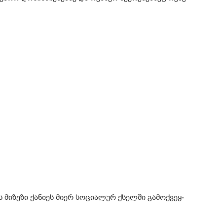
ი­ზე­ზი ქა­ნი­ეს მიერ სო­ცი­ა­ლურ ქსელ­ში გა­მოქ­ვეყ­