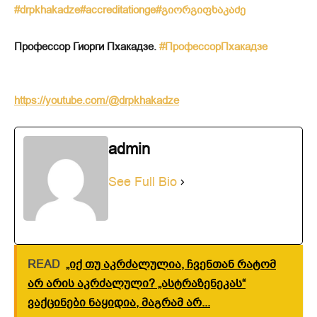
#drpkhakadze
#accreditationge
#გიორგიფხაკაძე
Профессор Гиорги Пхакадзе.
#ПрофессорПхакадзе
https://youtube.com/@drpkhakadze
admin
See Full Bio
READ
„იქ თუ აკრძალულია, ჩვენთან რატომ
არ არის აკრძალული? „ასტრაზენეკას“
ვაქცინები ნაყიდია, მაგრამ არ...