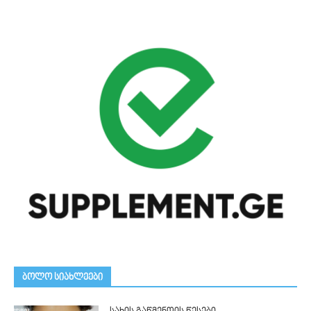
ᲑᲝᲚᲝ ᲡᲘᲐᲮᲚᲔᲔᲑᲘ