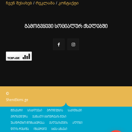
ჩვენ შესახებ
/
რეკლამა
/
კონტაქტი
გამოგვყევი სოციალურ ქსელებში
©
SheniEkimi.ge
მთავარი
სიახლეები
პროდუქცია
საკითხავი
პროცედურა
ჯანსაღი ცხოვრების წესი
უსაფრთხო მომსახურება
ქალებისთვის
ბლოგი
დღის რუტინა
ინტერვიუ
სხვა-ამბები