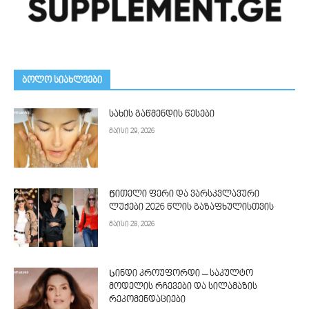
ᲑᲝᲚᲝ ᲡᲘᲐᲮᲚᲔᲔᲑᲘ
სახის გაწმენდის წესები
მაისი 29, 2026
Წითელი ფერი და ვარსკვლავური
ლუქები 2026 წლის გაზაფხულისთვის
მაისი 28, 2026
Სინდი კროუფორდი – საკულტო
მოდელის რჩევები და სილამაზის
რეკომენდაციები