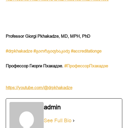
Professor Giorgi Pkhakadze, MD, MPH, PhD
#drpkhakadze
#გიორგიფხაკაძე
#accreditationge
Профессор Гиорги Пхакадзе.
#ПрофессорПхакадзе
https://youtube.com/@drpkhakadze
admin
See Full Bio