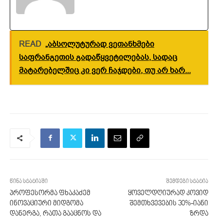
READ
„აბსოლუტურად ვეთანხმები
საფრანგეთის გადაწყვეტილებას, სადაც
მატარებელშიც კი ვერ ჩაჯდები, თუ არ ხარ...
წინა სტატიაში
შემდეგი სტატია
პროფესორმა ფხაკაძემ
ყოველდღიურად კოვიდ
ინოვაციური მიდგომა
შემთხვევების 30%-იანი
დანერგა, რათა გააცნოს და
ზრდა