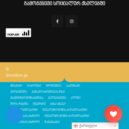
გამოგვყევი სოციალურ ქსელებში
©
SheniEkimi.ge
მთავარი
სიახლეები
პროდუქცია
საკითხავი
პროცედურა
ჯანსაღი ცხოვრების წესი
უსაფრთხო მომსახურება
ქალებისთვის
ბლოგი
დღის რუტინა
ინტერვიუ
სხვა-ამბები
შენი კალკულატორი
იდეალური წონის კალკულატორი
კალორიების ცხრილი
იდეალური წონის კალკულატორი
კალორიების ცხრილი
დანამატები
ქართული