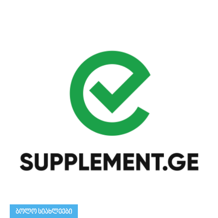
ᲑᲝᲚᲝ ᲡᲘᲐᲮᲚᲔᲔᲑᲘ