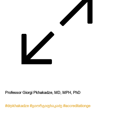
Professor Giorgi Pkhakadze, MD, MPH, PhD
#drpkhakadze
#გიორგიფხაკაძე
#accreditationge