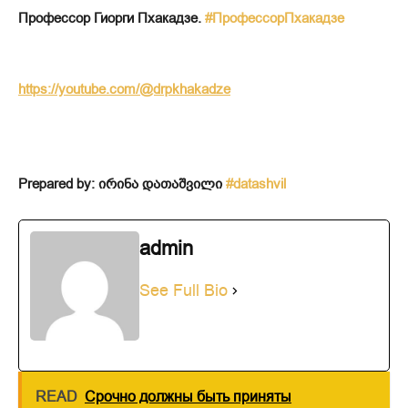
Профессор Гиорги Пхакадзе.
#ПрофессорПхакадзе
https://youtube.com/@drpkhakadze
Prepared by: ირინა დათაშვილი
#datashvil
admin
See Full Bio
READ
Срочно должны быть приняты