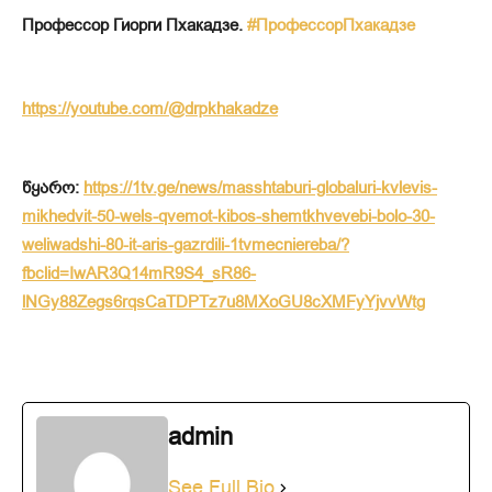
Профессор Гиорги Пхакадзе.
#ПрофессорПхакадзе
https://youtube.com/@drpkhakadze
წყარო:
https://1tv.ge/news/masshtaburi-globaluri-kvlevis-
mikhedvit-50-wels-qvemot-kibos-shemtkhvevebi-bolo-30-
weliwadshi-80-it-aris-gazrdili-1tvmecniereba/?
fbclid=IwAR3Q14mR9S4_sR86-
lNGy88Zegs6rqsCaTDPTz7u8MXoGU8cXMFyYjvvWtg
admin
See Full Bio