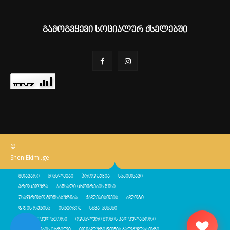
გამოგვყევი სოციალურ ქსელებში
©
SheniEkimi.ge
მთავარი
სიახლეები
პროდუქცია
საკითხავი
პროცედურა
ჯანსაღი ცხოვრების წესი
უსაფრთხო მომსახურება
ქალებისთვის
ბლოგი
დღის რუტინა
ინტერვიუ
სხვა-ამბები
შენი კალკულატორი
იდეალური წონის კალკულატორი