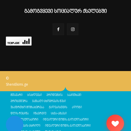
გამოგვყევი სოციალურ ქსელებში
©
SheniEkimi.ge
მთავარი
სიახლეები
პროდუქცია
საკითხავი
პროცედურა
ჯანსაღი ცხოვრების წესი
უსაფრთხო მომსახურება
ქალებისთვის
ბლოგი
დღის რუტინა
ინტერვიუ
სხვა-ამბები
შენი კალკულატორი
იდეალური წონის კალკულატორი
კალორიების ცხრილი
იდეალური წონის კალკულატორი