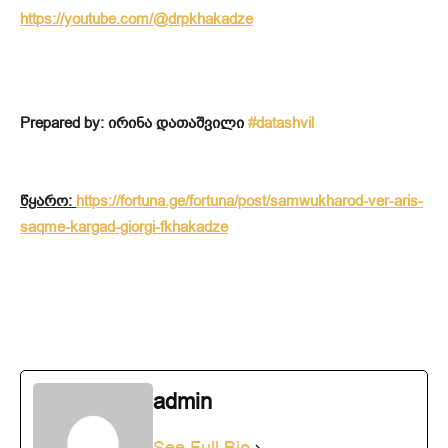
https://youtube.com/@drpkhakadze
Prepared by: ირინა დათაშვილი
#datashvil
წყარო:
https://fortuna.ge/fortuna/post/samwukharod-ver-aris-
saqme-kargad-giorgi-fkhakadze
admin