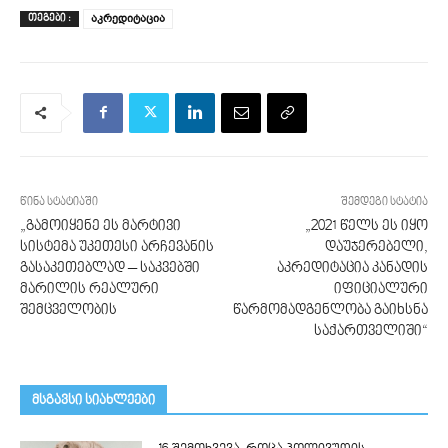
აკრედიტაცია
ᲗᲔᲒᲔᲑᲘ :
წინა სტატიაში
შემდეგი სტატია
„გამოიყენე ეს მარტივი
„2021 წელს ეს იყო
სისტემა უკეთესი არჩევანის
დაუჯერებელი,
გასაკეთებლად – საკვებში
აკრედიტაცია კანადის
მარილის რეალური
იფიციალური
შემცველობის
წარმომადგენლობა გაიხსნა
საქართველიში“
მსგავსი სიახლეები