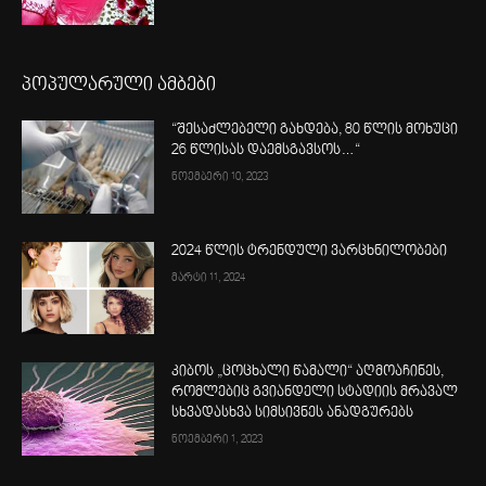
პოპულარული ამბები
“შესაძლებელი გახდება, 80 წლის მოხუცი
26 წლისას დაემსგავსოს…“
ნოემბერი 10, 2023
2024 წლის ტრენდული ვარცხნილობები
მარტი 11, 2024
კიბოს „ცოცხალი წამალი“ აღმოაჩინეს,
რომლებიც გვიანდელი სტადიის მრავალ
სხვადასხვა სიმსივნეს ანადგურებს
ნოემბერი 1, 2023