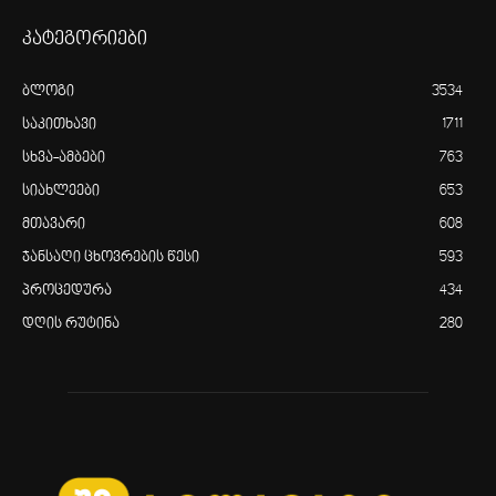
კატეგორიები
ბლოგი
3534
საკითხავი
1711
სხვა-ამბები
763
სიახლეები
653
მთავარი
608
ჯანსაღი ცხოვრების წესი
593
პროცედურა
434
დღის რუტინა
280