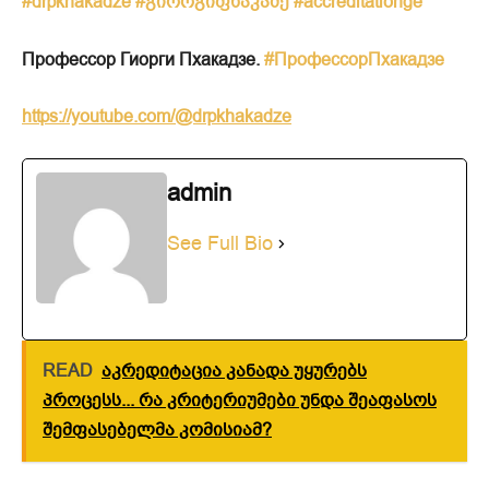
#drpkhakadze
#გიორგიფხაკაძე
#accreditationge
Профессор Гиорги Пхакадзе.
#ПрофессорПхакадзе
https://youtube.com/@drpkhakadze
admin
See Full Bio
READ
აკრედიტაცია კანადა უყურებს
პროცესს... რა კრიტერიუმები უნდა შეაფასოს
შემფასებელმა კომისიამ?