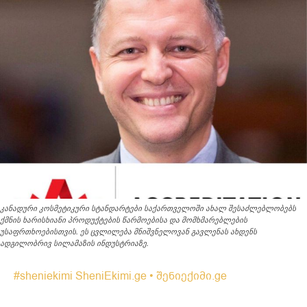
კანადური კოსმეტიკური სტანდარტები საქართველოში ახალ შესაძლებლობებს
ქმნის ხარისხიანი პროდუქტების წარმოებისა და მომხმარებლების
უსაფრთხოებისთვის. ეს ცვლილება მნიშვნელოვან გავლენას ახდენს
ადგილობრივ სილამაზის ინდუსტრიაზე.
#sheniekimi
SheniEkimi.ge • შენიექიმი.ge