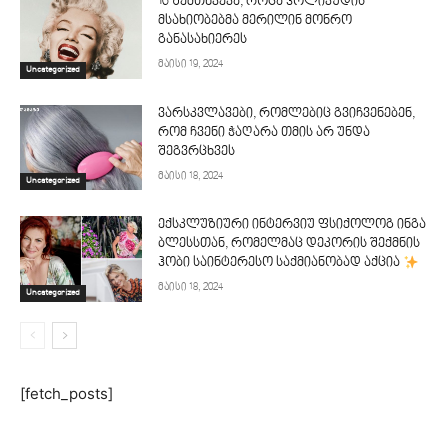
16 შემთხვევა, როცა ჰოლივუდის
მსახიობებმა მერილინ მონრო
განასახიერეს
მაისი 19, 2024
Uncategorized
ვარსკვლავები, რომლებიც გვიჩვენებენ,
რომ ჩვენი ჭაღარა თმის არ უნდა
შეგვრცხვეს
მაისი 18, 2024
Uncategorized
ექსკლუზიური ინტერვიუ ფსიქოლოგ ინგა
ბლესსთან, რომელმაც დეკორის შექმნის
ჰობი საინტერესო საქმიანობად აქცია
მაისი 18, 2024
Uncategorized
[fetch_posts]