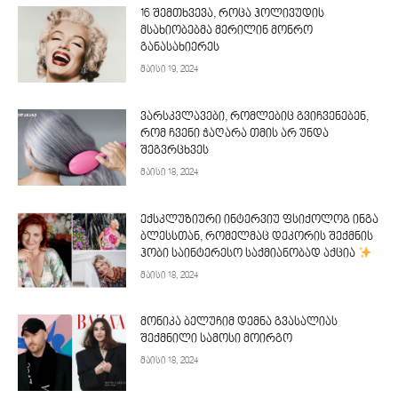
16 შემთხვევა, როცა ჰოლივუდის
მსახიობებმა მერილინ მონრო
განასახიერეს
მაისი 19, 2024
ვარსკვლავები, რომლებიც გვიჩვენებენ,
რომ ჩვენი ჭაღარა თმის არ უნდა
შეგვრცხვეს
მაისი 18, 2024
ექსკლუზიური ინტერვიუ ფსიქოლოგ ინგა
ბლესსთან, რომელმაც დეკორის შექმნის
ჰობი საინტერესო საქმიანობად აქცია
მაისი 18, 2024
მონიკა ბელუჩიმ დემნა გვასალიას
შექმნილი სამოსი მოირგო
მაისი 18, 2024