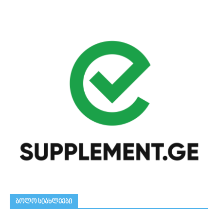
ᲑᲝᲚᲝ ᲡᲘᲐᲮᲚᲔᲔᲑᲘ