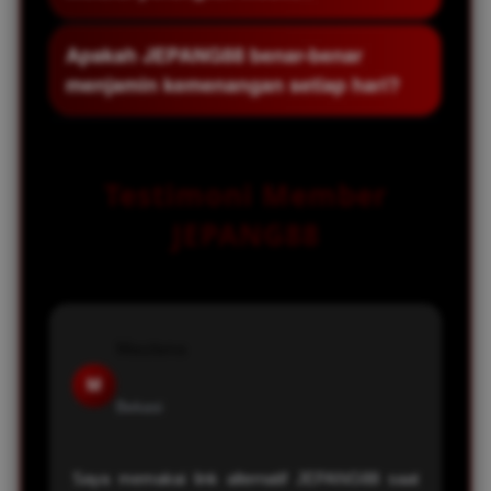
kategori agar pengguna lebih mudah
memilih game sesuai preferensi.
Tampilan JEPANG88 dibuat responsif
Apakah JEPANG88 benar-benar
sehingga menu login, daftar permainan,
menjamin kemenangan setiap hari?
dan informasi penting tetap mudah
digunakan melalui smartphone, tablet,
Tidak ada hasil permainan yang dapat
laptop, maupun komputer.
dijamin secara mutlak. Setiap game
Testimoni Member
memiliki mekanisme dan ketentuannya
sendiri, sehingga pengguna perlu
JEPANG88
memahami aturan permainan serta
bermain secara bertanggung jawab.
Maulana
M
Bekasi
Saya memakai link alternatif JEPANG88 saat