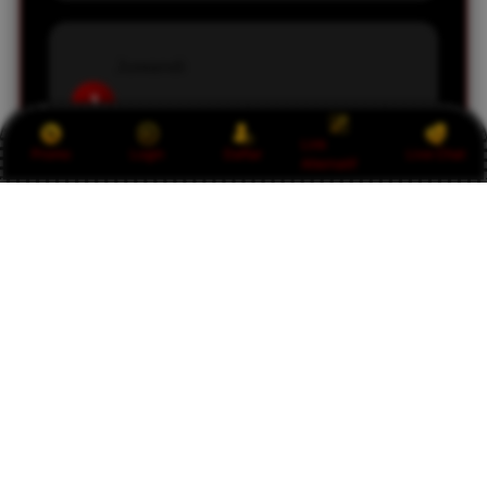
Juwandi
J
Palangkaraya
Link
Promo
Login
Daftar
Live Chat
Alternatif
Saya mencoba JEPANG88 setelah mendapat
rekomendasi teman. Navigasinya sederhana,
koleksi permainan mudah dilihat, dan akses
melalui perangkat mobile terasa nyaman.