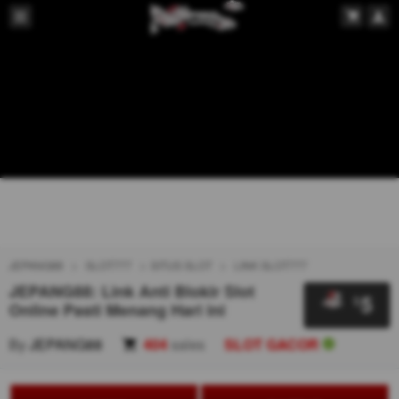
JEPANG88
SLOT777
SITUS SLOT
LINK SLOT777
JEPANG88: Link Anti Blokir Slot
5
$
Online Pasti Menang Hari ini
By
JEPANG88
404
sales
SLOT GACOR