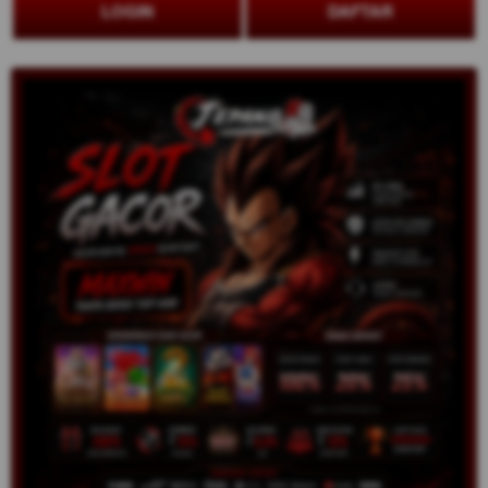
LOGIN
DAFTAR