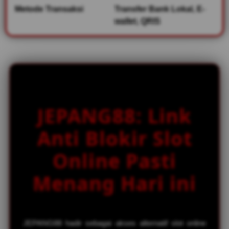
t
Metode Transaksi
Transfer Bank Lokal, E-
a
i
wallet, QRIS
l
s
JEPANG88: Link
Anti Blokir Slot
Online Pasti
Menang Hari ini
JEPANG88 hadir sebagai akses alternatif slot online