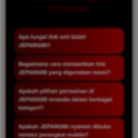
JEPANG88
Apa fungsi link anti blokir
JEPANG88?
Link anti blokir menjadi jalur akses
Bagaimana cara memastikan link
alternatif ketika alamat utama JEPANG88
JEPANG88 yang digunakan resmi?
sulit dibuka. Gunakan hanya tautan resmi
agar informasi akun tetap terlindungi.
Periksa penulisan alamat dengan teliti dan
Apakah pilihan permainan di
gunakan tautan yang diperoleh dari kanal
JEPANG88 tersedia dalam berbagai
resmi JEPANG88. Hindari halaman yang
kategori?
meminta informasi tidak wajar atau
memakai nama domain mencurigakan.
Ya. JEPANG88 menyediakan beragam tema
Apakah JEPANG88 nyaman dibuka
dan fitur permainan yang disusun dalam
melalui perangkat mobile?