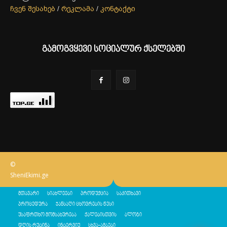
ჩვენ შესახებ
/
რეკლამა
/
კონტაქტი
გამოგვყევი სოციალურ ქსელებში
©
SheniEkimi.ge
მთავარი
სიახლეები
პროდუქცია
საკითხავი
პროცედურა
ჯანსაღი ცხოვრების წესი
უსაფრთხო მომსახურება
ქალებისთვის
ბლოგი
დღის რუტინა
ინტერვიუ
სხვა-ამბები