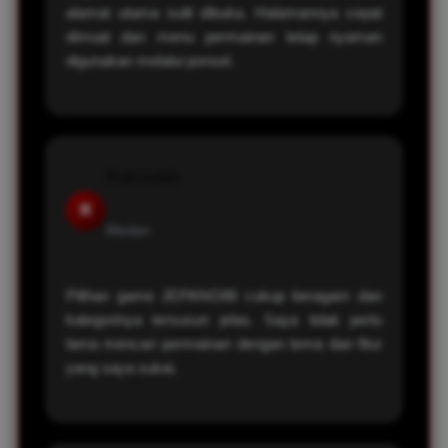
alamat utama sulit dibuka. Halamannya cepat
dimuat dan menu permainan tetap nyaman
digunakan melalui ponsel.
Rahmatdi
R
Medan
Pilihan game JEPANG88 cukup beragam dan
kategorinya tersusun jelas. Saya tidak perlu
lama mencari permainan dengan tema dan fitur
yang saya sukai.