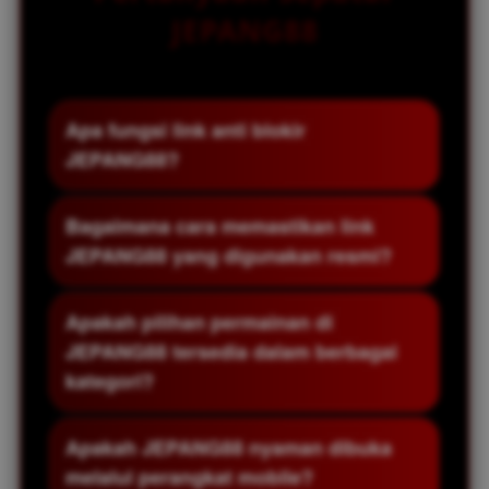
JEPANG88
Apa fungsi link anti blokir
JEPANG88?
Link anti blokir menjadi jalur akses
Bagaimana cara memastikan link
alternatif ketika alamat utama JEPANG88
JEPANG88 yang digunakan resmi?
sulit dibuka. Gunakan hanya tautan resmi
agar informasi akun tetap terlindungi.
Periksa penulisan alamat dengan teliti dan
Apakah pilihan permainan di
gunakan tautan yang diperoleh dari kanal
JEPANG88 tersedia dalam berbagai
resmi JEPANG88. Hindari halaman yang
kategori?
meminta informasi tidak wajar atau
memakai nama domain mencurigakan.
Ya. JEPANG88 menyediakan beragam tema
Apakah JEPANG88 nyaman dibuka
dan fitur permainan yang disusun dalam
melalui perangkat mobile?