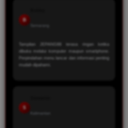
Bobby
B
Semarang
Tampilan JEPANG88 terasa ringan ketika
dibuka melalui komputer maupun smartphone.
Perpindahan menu lancar dan informasi penting
mudah dipahami.
Siswanto
S
Kalimantan