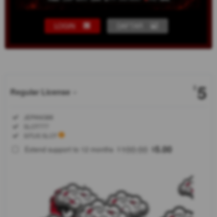
LOGIN
DAFTAR
Show More
5
$
Regular License
Regular
Included:
JEPANG88
License
Included:
SLOT777
SELECTED
Included:
SITUS SLOT
88
$
100.00
5.00
Extend support to 12 months
$
$
JEPANG88
menghadirkan
akses
alternatif slot
online anti
blokir, pilihan