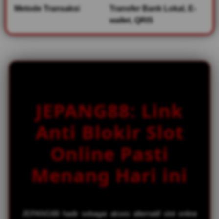
t
Metode Transaksi
Transfer Bank Lokal, E-
a
i
wallet, QRIS
l
s
JEPANG88: Link
Anti Blokir Slot
Online Pasti
Menang Hari ini
JEPANG88 hadir sebagai akses alternatif slot online