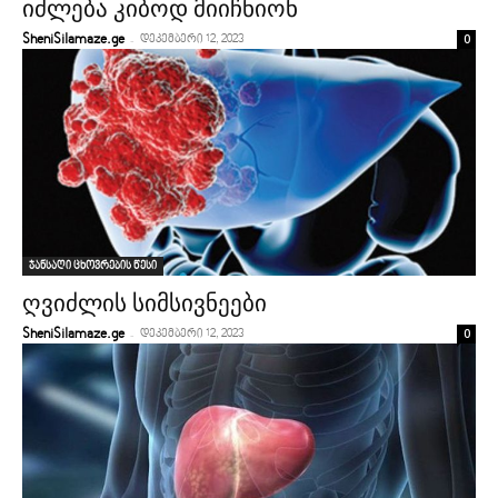
იძ­ლე­ბა კი­ბოდ მი­იჩ­ნი­ონ
-
0
SheniSilamaze.ge
დეკემბერი 12, 2023
ჯანსაღი ცხოვრების წესი
ღვიძლის სიმსივნეები
-
0
SheniSilamaze.ge
დეკემბერი 12, 2023