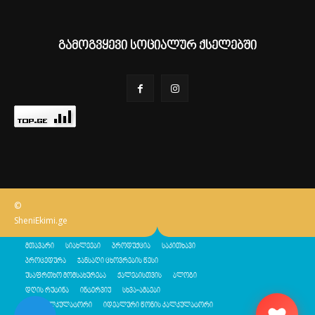
გამოგვყევი სოციალურ ქსელებში
©
SheniEkimi.ge
მთავარი
სიახლეები
პროდუქცია
საკითხავი
პროცედურა
ჯანსაღი ცხოვრების წესი
უსაფრთხო მომსახურება
ქალებისთვის
ბლოგი
დღის რუტინა
ინტერვიუ
სხვა-ამბები
შენი კალკულატორი
იდეალური წონის კალკულატორი