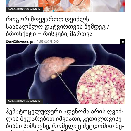
ჯანსაღი ცხოვრების წესი
როგორ მოვუაროთ ღვიძლს
საახალწლო დატვირთვის შემდეგ /
ბრონქიტი – რისკები, მართვა
-
0
SheniSilamaze.ge
იანვარი 15, 2024
ჯანსაღი ცხოვრების წესი
ჰე­პა­ტო­ცე­ლუ­ლუ­რი ადე­ნო­მა არის ღვიძ­
ლის შე­და­რე­ბით იშ­ვი­ა­თი, კე­თილ­თვი­სე­
ბი­ა­ნი სი­მსივ­ნე, რო­მე­ლიც შეც­დო­მით შე­