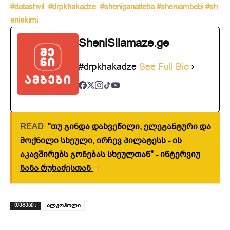
#datashvil
#drpkhakadze
#sheniganatleba
#sheniambebi
#sh
eniekimi
SheniSilamaze.ge
#drpkhakadze
See Full Bio
READ
"თუ გინდა დახვეწილი, ელეგანტური და
მოქნილი სხეული, ირჩევ პილატესს - ის
აკავშირებს გონებას სხეულთან" - ინტერვიუ
ნანა რუხაძესთან
ალკოჰოლი
ᲗᲔᲒᲔᲑᲘ :