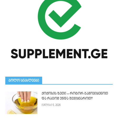
ᲑᲝᲚᲝ ᲡᲘᲐᲮᲚᲔᲔᲑᲘ
ქოქოსის ზეთი – როგორ გამოვიყენოთ
და რატომ უნდა შევიყვაროთ?
ივლისი 5, 2026