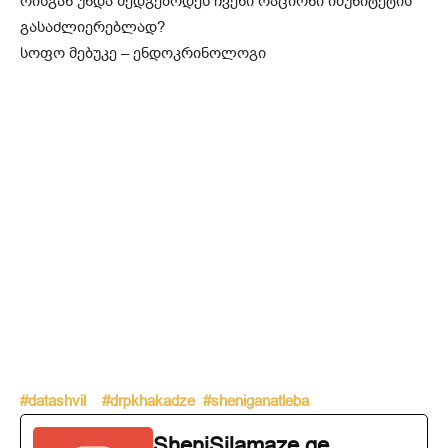
რისგან უნდა შედგებოდეს ჩვენი რაციონი იმუნიტეტის
გასაძლიერებლად?
სოფო მებუკე – ენდოკრინოლოგი
#datashvil
#drpkhakadze
#sheniganatleba
SheniSilamaze.ge