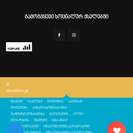
გამოგვყევი სოციალურ ქსელებში
©
SheniEkimi.ge
მთავარი
სიახლეები
პროდუქცია
საკითხავი
პროცედურა
ჯანსაღი ცხოვრების წესი
უსაფრთხო მომსახურება
ქალებისთვის
ბლოგი
დღის რუტინა
ინტერვიუ
სხვა-ამბები
შენი კალკულატორი
იდეალური წონის კალკულატორი
კალორიების ცხრილი
იდეალური წონის კალკულატორი