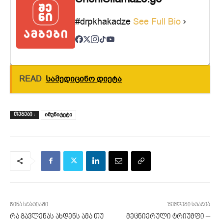
#drpkhakadze
See Full Bio
READ
Სამედიცინო დიეტა
იმუნიტეტი
ᲗᲔᲒᲔᲑᲘ :
წინა სტატიაში
შემდეგი სტატია
რა გავლენას ახდენს ამა თუ
მეცნიერული ტრიუმფი –