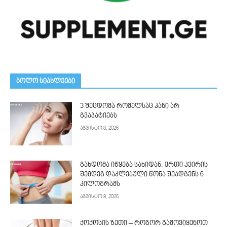
ᲑᲝᲚᲝ ᲡᲘᲐᲮᲚᲔᲔᲑᲘ
3 შეცდომა რომელსაც კანი არ
გვაპატიებს
აგვისტო 8, 2026
გახდომა იწყება სახიდან. ერთი კვირის
შემდეგ დაკლებული წონა შეადგენს 6
კილოგრამს
აგვისტო 8, 2026
ქოქოსის ზეთი – როგორ გამოვიყენოთ