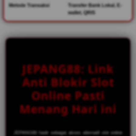
t
Metode Transaksi
Transfer Bank Lokal, E-
a
i
wallet, QRIS
l
s
JEPANG88: Link
Anti Blokir Slot
Online Pasti
Menang Hari ini
JEPANG88 hadir sebagai akses alternatif slot online