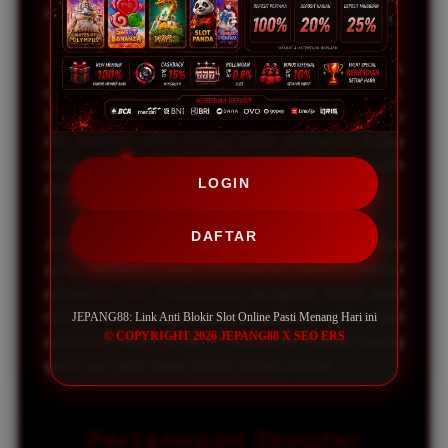
dari halaman tiruan yang memakai nama serupa.
Sistem halaman dibuat responsif dan ringan untuk
membantu proses pemuatan berjalan lebih lancar.
Susunan menu yang ringkas membuat perpindahan
dari halaman akun menuju daftar permainan terasa
cepat, sementara informasi penting tetap mudah
LOGIN
dibaca pada berbagai ukuran layar.
DAFTAR
JEPANG88 menghadirkan pengalaman slot online
yang berfokus pada kemudahan akses, variasi
permainan, dan kenyamanan pengguna. Istilah pasti
menang pada judul merupakan bahasa promosi; hasil
JEPANG88: Link Anti Blokir Slot Online Pasti Menang Hari ini
© COPYRIGHT 2026 JEPANG88 X SEO ERS
permainan tetap mengikuti mekanisme masing-masing
game dan tidak dapat dijamin secara mutlak.
Pertanyaan Seputar