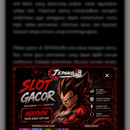
anti blokir yang dirancang praktis untuk digunakan
setiap hari. Halaman utama menampilkan navigasi
sederhana agar pengguna dapat menemukan menu
login, daftar permainan, informasi akun, dan layanan
bantuan tanpa proses yang membingungkan.
Pilihan game di JEPANG88 mencakup beragam tema,
fitur, serta gaya permainan yang dapat dipilih sesuai
preferensi. Kategori permainan disusun secara teratur
dan diperbarui berkala sehingga pengguna lebih mudah
menjelajahi koleksi terbaru melalui ponsel, tablet,
laptop, maupun komputer.
Link alternatif JEPANG88 berfungsi sebagai jalur
cadangan ketika alamat utama sulit dibuka atau
mengalami pembatasan akses. Pengguna disarankan
selalu memastikan tautan berasal dari sumber resmi
sebelum memasukkan informasi akun agar terhindar