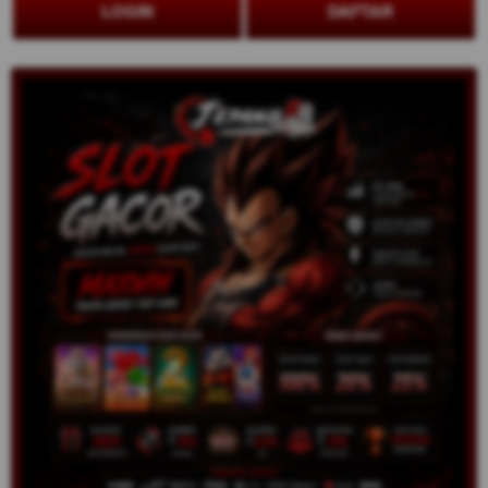
LOGIN
DAFTAR