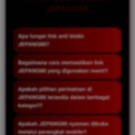
JEPANG88
Apa fungsi link anti blokir
JEPANG88?
Link anti blokir menjadi jalur akses
Bagaimana cara memastikan link
alternatif ketika alamat utama JEPANG88
JEPANG88 yang digunakan resmi?
sulit dibuka. Gunakan hanya tautan resmi
agar informasi akun tetap terlindungi.
Periksa penulisan alamat dengan teliti dan
Apakah pilihan permainan di
gunakan tautan yang diperoleh dari kanal
JEPANG88 tersedia dalam berbagai
resmi JEPANG88. Hindari halaman yang
kategori?
meminta informasi tidak wajar atau
memakai nama domain mencurigakan.
Ya. JEPANG88 menyediakan beragam tema
Apakah JEPANG88 nyaman dibuka
dan fitur permainan yang disusun dalam
melalui perangkat mobile?