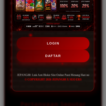
dari halaman tiruan yang memakai nama serupa.
Sistem halaman dibuat responsif dan ringan untuk
membantu proses pemuatan berjalan lebih lancar.
Susunan menu yang ringkas membuat perpindahan
dari halaman akun menuju daftar permainan terasa
cepat, sementara informasi penting tetap mudah
LOGIN
dibaca pada berbagai ukuran layar.
DAFTAR
JEPANG88 menghadirkan pengalaman slot online
yang berfokus pada kemudahan akses, variasi
permainan, dan kenyamanan pengguna. Istilah pasti
menang pada judul merupakan bahasa promosi; hasil
JEPANG88: Link Anti Blokir Slot Online Pasti Menang Hari ini
© COPYRIGHT 2026 JEPANG88 X SEO ERS
permainan tetap mengikuti mekanisme masing-masing
game dan tidak dapat dijamin secara mutlak.
Pertanyaan Seputar