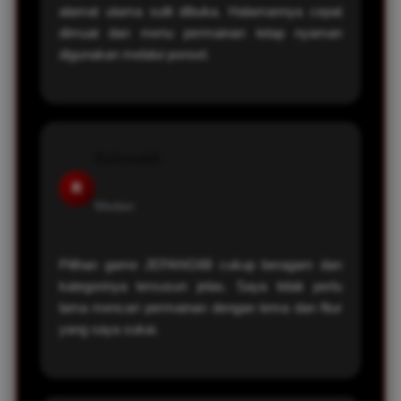
alamat utama sulit dibuka. Halamannya cepat
dimuat dan menu permainan tetap nyaman
digunakan melalui ponsel.
Rahmatdi
R
Medan
Pilihan game JEPANG88 cukup beragam dan
kategorinya tersusun jelas. Saya tidak perlu
lama mencari permainan dengan tema dan fitur
yang saya sukai.