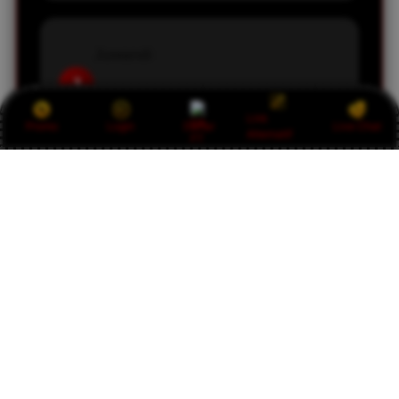
Juwandi
J
Palangkaraya
Link
Promo
Login
Daftar
Live Chat
Alternatif
Saya mencoba JEPANG88 setelah mendapat
rekomendasi teman. Navigasinya sederhana,
koleksi permainan mudah dilihat, dan akses
melalui perangkat mobile terasa nyaman.