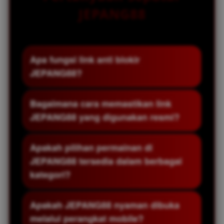
JEPANG88
Apa fungsi link anti blokir
JEPANG88?
Link anti blokir menjadi jalur akses
Bagaimana cara memastikan link
alternatif ketika alamat utama JEPANG88
JEPANG88 yang digunakan resmi?
sulit dibuka. Gunakan hanya tautan resmi
agar informasi akun tetap terlindungi.
Periksa penulisan alamat dengan teliti dan
Apakah pilihan permainan di
gunakan tautan yang diperoleh dari kanal
JEPANG88 tersedia dalam berbagai
resmi JEPANG88. Hindari halaman yang
kategori?
meminta informasi tidak wajar atau
memakai nama domain mencurigakan.
Ya. JEPANG88 menyediakan beragam tema
Apakah JEPANG88 nyaman dibuka
dan fitur permainan yang disusun dalam
melalui perangkat mobile?