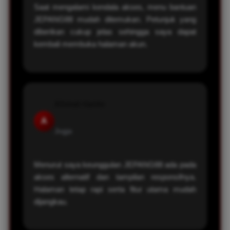
Saat mengalami kendala akses, menu bantuan
JEPANG88 mudah ditemukan. Petunjuk yang
diberikan cukup jelas sehingga saya dapat
kembali membuka halaman akun.
Ahmat rianto
A
Jogja
Menurut saya keunggulan JEPANG88 ada pada
akses alternatif dan tampilan responsifnya.
Halaman tetap rapi serta fitur utama mudah
dijangkau.