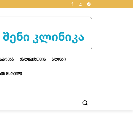
ᲮᲣᲠᲔᲑᲐ
ᲥᲐᲚᲔᲑᲘᲡᲗᲕᲘᲡ
ᲑᲚᲝᲒᲘ
ᲘᲡ ᲪᲮᲠᲘᲚᲘ