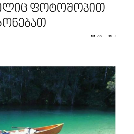
მელიც ფოტოშოპით
გონებათ
295
0