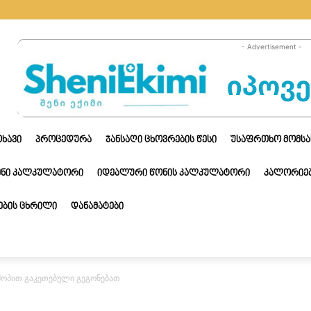
- Advertisement -
ᲗᲮᲐᲕᲘ
ᲞᲠᲝᲪᲔᲓᲣᲠᲐ
ᲯᲐᲜᲡᲐᲦᲘ ᲪᲮᲝᲕᲠᲔᲑᲘᲡ ᲬᲔᲡᲘ
ᲣᲡᲐᲤᲠᲗᲮᲝ ᲛᲝᲛᲡᲐ
ᲔᲜᲘ ᲙᲐᲚᲙᲣᲚᲐᲢᲝᲠᲘ
ᲘᲓᲔᲐᲚᲣᲠᲘ ᲬᲝᲜᲘᲡ ᲙᲐᲚᲙᲣᲚᲐᲢᲝᲠᲘ
ᲙᲐᲚᲝᲠᲘᲔᲑ
ᲑᲘᲡ ᲪᲮᲠᲘᲚᲘ
ᲓᲐᲜᲐᲛᲐᲢᲔᲑᲘ
ოპით გაკეთებული გეგონებათ