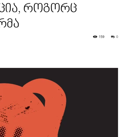
ქცია, როგორც
რმა
159
0