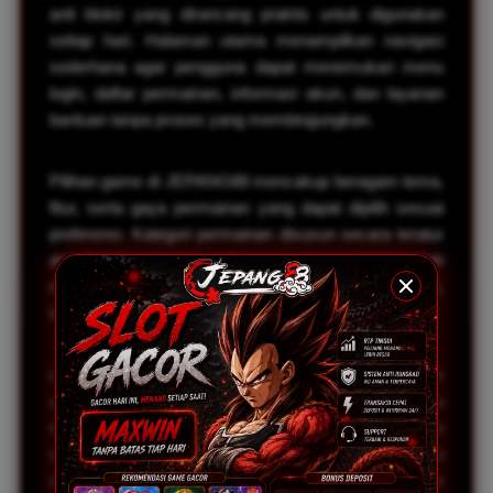
anti blokir yang dirancang praktis untuk digunakan
setiap hari. Halaman utama menampilkan navigasi
sederhana agar pengguna dapat menemukan menu
login, daftar permainan, informasi akun, dan layanan
bantuan tanpa proses yang membingungkan.
Pilihan game di JEPANG88 mencakup beragam tema,
fitur, serta gaya permainan yang dapat dipilih sesuai
preferensi. Kategori permainan disusun secara teratur
dan diperbarui berkala sehingga pengguna lebih mudah
menjelajahi koleksi terbaru melalui ponsel, tablet,
laptop, maupun komputer.
Link alternatif JEPANG88 berfungsi sebagai jalur
cadangan ketika alamat utama sulit dibuka atau
mengalami pembatasan akses. Pengguna disarankan
selalu memastikan tautan berasal dari sumber resmi
sebelum memasukkan informasi akun agar terhindar