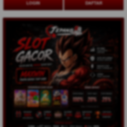
LOGIN
DAFTAR