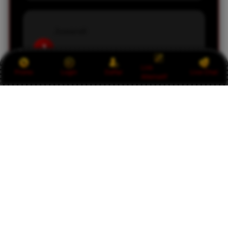
Juwandi
J
Palangkaraya
Link
Promo
Login
Daftar
Live Chat
Alternatif
Saya mencoba JEPANG88 setelah mendapat
rekomendasi teman. Navigasinya sederhana,
koleksi permainan mudah dilihat, dan akses
melalui perangkat mobile terasa nyaman.