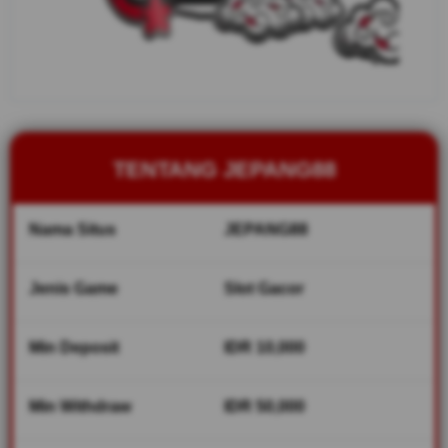
game
beragam, dan
juga
kepastian
menang
setiap hari
disini.
TENTANG JEPANG88
V
i
e
Nama Situs
JEPANG88
w
l
i
Jenis Game
Slot Gacor
c
e
n
Min Deposit
IDR 10,000
s
e
d
Min Withdraw
IDR 50,000
e