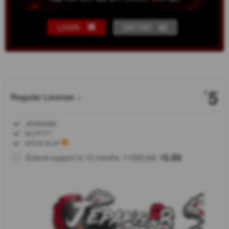
LOGIN
DAFTAR
Show More
5
$
Regular License
Regular
Included:
JEPANG88
License
Included:
SLOT777
SELECTED
Included:
SITUS SLOT
88
$
100.00
5.00
Extend support to 12 months
$
$
JEPANG88
menghadirkan
akses
alternatif slot
online anti
blokir, pilihan