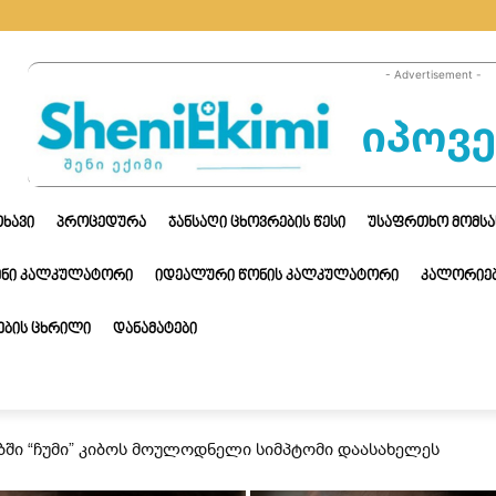
- Advertisement -
ᲗᲮᲐᲕᲘ
ᲞᲠᲝᲪᲔᲓᲣᲠᲐ
ᲯᲐᲜᲡᲐᲦᲘ ᲪᲮᲝᲕᲠᲔᲑᲘᲡ ᲬᲔᲡᲘ
ᲣᲡᲐᲤᲠᲗᲮᲝ ᲛᲝᲛᲡᲐ
ᲔᲜᲘ ᲙᲐᲚᲙᲣᲚᲐᲢᲝᲠᲘ
ᲘᲓᲔᲐᲚᲣᲠᲘ ᲬᲝᲜᲘᲡ ᲙᲐᲚᲙᲣᲚᲐᲢᲝᲠᲘ
ᲙᲐᲚᲝᲠᲘᲔᲑ
ᲑᲘᲡ ᲪᲮᲠᲘᲚᲘ
ᲓᲐᲜᲐᲛᲐᲢᲔᲑᲘ
ბში “ჩუმი” კიბოს მოულოდნელი სიმპტომი დაასახელეს