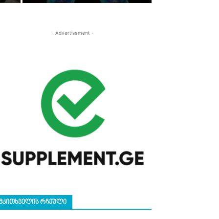
- Advertisement -
ᲛᲙᲘᲗᲮᲕᲔᲚᲘᲡ ᲠᲩᲔᲣᲚᲘ