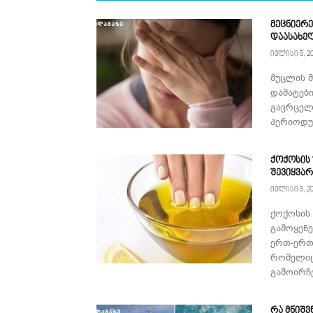
მეცნიერე
დაასახე
ივლისი 5, 2
მუცლის 
დამატებ
გავრცელ
პერიოდულ
ქოქოსის
შევიყვა
ივლისი 5, 2
ქოქოსის
გამოყენ
ერთ-ერთ
რომელიც
გამოირჩე
რა მნიშვ