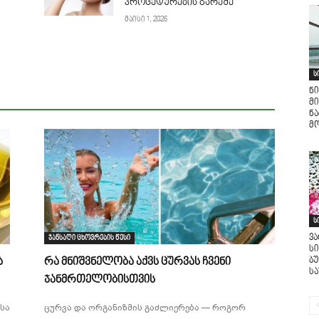
პროცედურების გარეშე
მაისი 1, 2026
ს
ნი
მი
ნ
მო
ს
ვ
ჯანსაღი ცხოვრების წესი
ს
ბ
ა
რა მნიშვნელობა აქვს ცურვას ჩვენი
ს
ჯანმრთელობისთვის
სა
ცურვა და ორგანიზმის გაძლიერება — როგორ