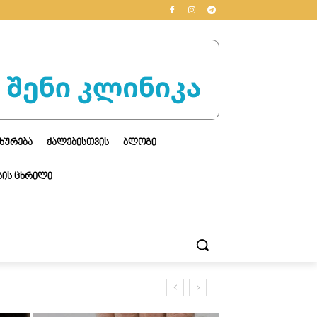
ᲮᲣᲠᲔᲑᲐ
ᲥᲐᲚᲔᲑᲘᲡᲗᲕᲘᲡ
ᲑᲚᲝᲒᲘ
ᲘᲡ ᲪᲮᲠᲘᲚᲘ