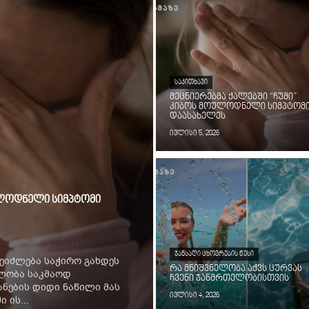
ᲡᲐᲙᲘᲗᲮᲐᲕᲘ
მეცნიერებმა ქალებში “ჩუმი”
კიბოს მოულოდნელი სიმპტომ
დაასახელეს
ივლისი 5, 2026
ოულოდნელი სიმპტომი
ᲯᲐᲜᲡᲐᲦᲘ ᲪᲮᲝᲕᲠᲔᲑᲘᲡ ᲬᲔᲡᲘ
ეიძლება საჭირო გახდეს
რა მნიშვნელობა აქვს ცურვას
ილობა საკმაოდ
ჩვენი ჯანმრთელობისთვის
ნების დიდი ნაწილი მას
ივლისი 4, 2026
 ის...