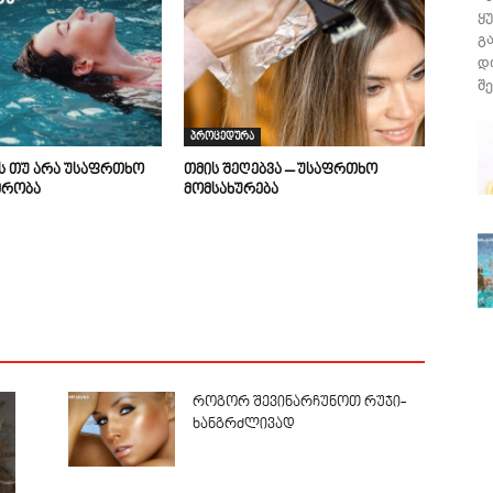
ყ
გ
დ
შე
პროცედურა
ის თუ არა უსაფრთხო
თმის შეღებვა – უსაფრთხო
მრობა
მომსახურება
როგორ შევინარჩუნოთ რუჯი-
ხანგრძლივად