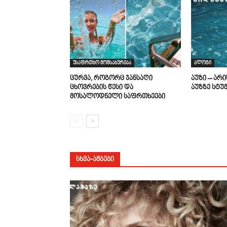
უსაფრთხო მომსახურება
ბლოგი
ცურვა, როგორც ჯანსაღი
აუზი – არ
ცხოვრების წესი და
აუზზე სტუ
მოსალოდნელი საფრთხეები
ᲡᲮᲕᲐ-ᲐᲛᲑᲔᲑᲘ