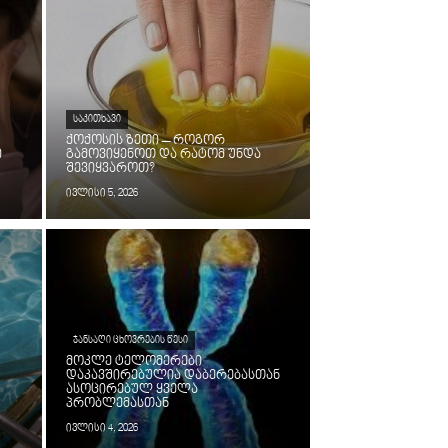
ᲡᲐᲙᲘᲗᲮᲐᲕᲘ
ქოქოსის ზეთი – როგორ
ი
გამოვიყენოთ და რატომ უნდა
შევიყვაროთ?
ივლისი 5, 2026
ᲯᲐᲜᲡᲐᲦᲘ ᲪᲮᲝᲕᲠᲔᲑᲘᲡ ᲬᲔᲡᲘ
მოკლე ტელომერები
დაკავშირებულია დაბერებასთან
ასოცირებულ ყველა
პრობლემასთან
ივლისი 4, 2026