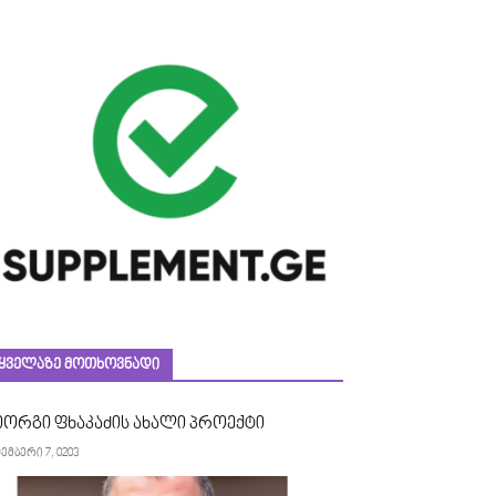
ᲧᲕᲔᲚᲐᲖᲔ ᲛᲝᲗᲮᲝᲕᲜᲐᲓᲘ
იორგი ფხაკაძის ახალი პროექტი
ემბერი 7, 0203