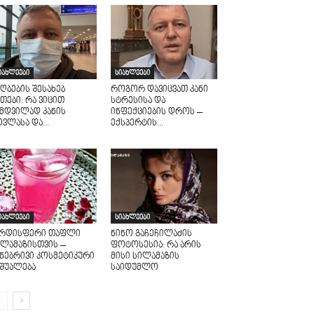
იახლეები
სიახლეები
ღბების შესახებ
როგორ დავიცვათ კანი
თები: რა ვიცით
სტრესისა და
ამდვილად კანის
ინფექციების დროს –
ვლასა და...
ექსპერტის...
იახლეები
სიახლეები
არდისფერი თაფლი
ნინო გაჩეჩილაძის
ილამაზისთვის –
ფოტოსესია: რა არის
უნებრივი კოსმეტიკური
მისი სილამაზის
აშუალება
საიდუმლო