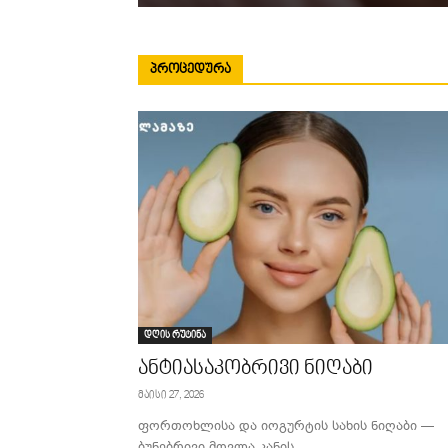
ᲞᲠᲝᲪᲔᲓᲣᲠᲐ
დღის რუტინა
ანტიასაკობრივი ნიღაბი
მაისი 27, 2026
ფორთოხლისა და იოგურტის სახის ნიღაბი —
ბუნებრივი მოვლა კანის...