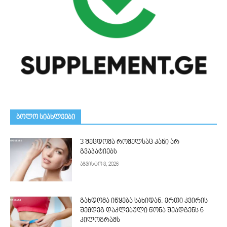
ᲑᲝᲚᲝ ᲡᲘᲐᲮᲚᲔᲔᲑᲘ
3 შეცდომა რომელსაც კანი არ
გვაპატიებს
აგვისტო 8, 2026
გახდომა იწყება სახიდან. ერთი კვირის
შემდეგ დაკლებული წონა შეადგენს 6
კილოგრამს