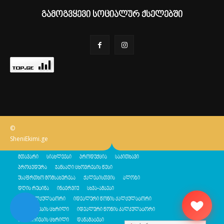
გამოგვყევი სოციალურ ქსელებში
©
SheniEkimi.ge
მთავარი
სიახლეები
პროდუქცია
საკითხავი
პროცედურა
ჯანსაღი ცხოვრების წესი
უსაფრთხო მომსახურება
ქალებისთვის
ბლოგი
დღის რუტინა
ინტერვიუ
სხვა-ამბები
შენი კალკულატორი
იდეალური წონის კალკულატორი
კალორიების ცხრილი
იდეალური წონის კალკულატორი
კალორიების ცხრილი
დანამატები