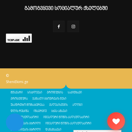
გამოგვყევი სოციალურ ქსელებში
©
SheniEkimi.ge
მთავარი
სიახლეები
პროდუქცია
საკითხავი
პროცედურა
ჯანსაღი ცხოვრების წესი
უსაფრთხო მომსახურება
ქალებისთვის
ბლოგი
დღის რუტინა
ინტერვიუ
სხვა-ამბები
შენი კალკულატორი
იდეალური წონის კალკულატორი
კალორიების ცხრილი
იდეალური წონის კალკულატორი
კალორიების ცხრილი
დანამატები