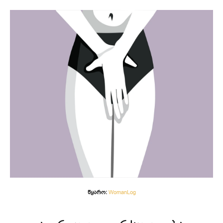
წყარო:
WomanLog